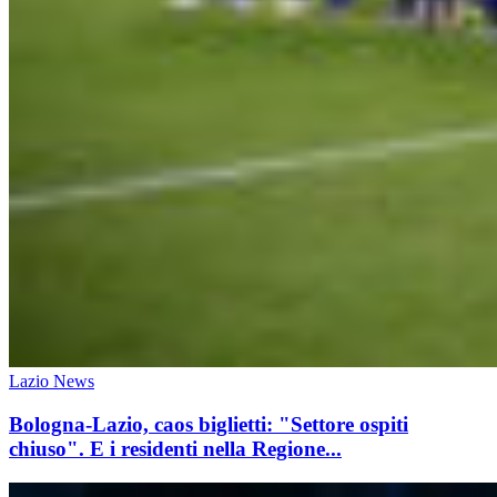
Lazio News
Bologna-Lazio, caos biglietti: "Settore ospiti
chiuso". E i residenti nella Regione...