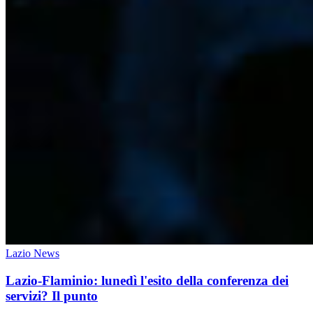
Lazio News
Lazio-Flaminio: lunedì l'esito della conferenza dei
servizi? Il punto