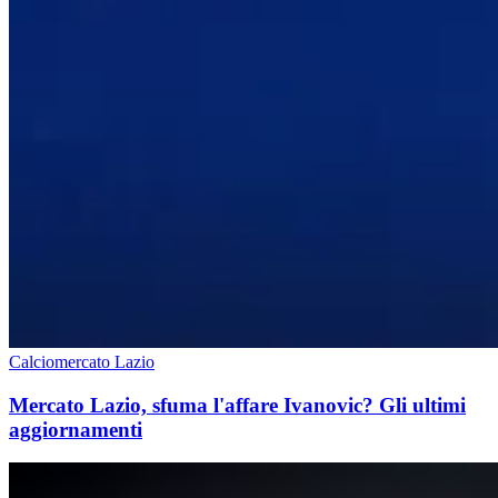
Calciomercato Lazio
Mercato Lazio, sfuma l'affare Ivanovic? Gli ultimi
aggiornamenti