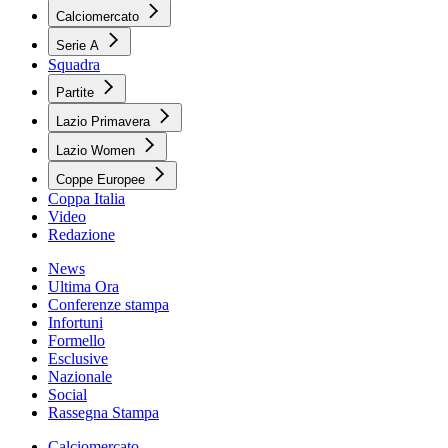
Calciomercato
Serie A
Squadra
Partite
Lazio Primavera
Lazio Women
Coppe Europee
Coppa Italia
Video
Redazione
News
Ultima Ora
Conferenze stampa
Infortuni
Formello
Esclusive
Nazionale
Social
Rassegna Stampa
Calciomercato