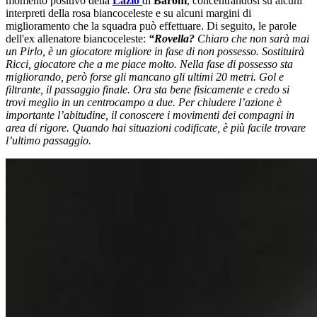
momento positivo della
Lazio
di
Baroni
, concentrandosi su alcuni
interpreti della rosa biancoceleste e su alcuni margini di
miglioramento che la squadra può effettuare. Di seguito, le parole
dell'ex allenatore biancoceleste:
“Rovella?
Chiaro che non sarà mai
un Pirlo, è un giocatore migliore in fase di non possesso. Sostituirà
Ricci, giocatore che a me piace molto. Nella fase di possesso sta
migliorando, però forse gli mancano gli ultimi 20 metri. Gol e
filtrante, il passaggio finale. Ora sta bene fisicamente e credo si
trovi meglio in un centrocampo a due. Per chiudere l’azione è
importante l’abitudine, il conoscere i movimenti dei compagni in
area di rigore. Quando hai situazioni codificate, è più facile trovare
l’ultimo passaggio.