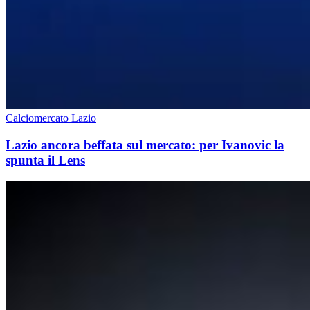
Calciomercato Lazio
Lazio ancora beffata sul mercato: per Ivanovic la
spunta il Lens