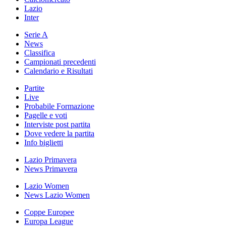
Lazio
Inter
Serie A
News
Classifica
Campionati precedenti
Calendario e Risultati
Partite
Live
Probabile Formazione
Pagelle e voti
Interviste post partita
Dove vedere la partita
Info biglietti
Lazio Primavera
News Primavera
Lazio Women
News Lazio Women
Coppe Europee
Europa League