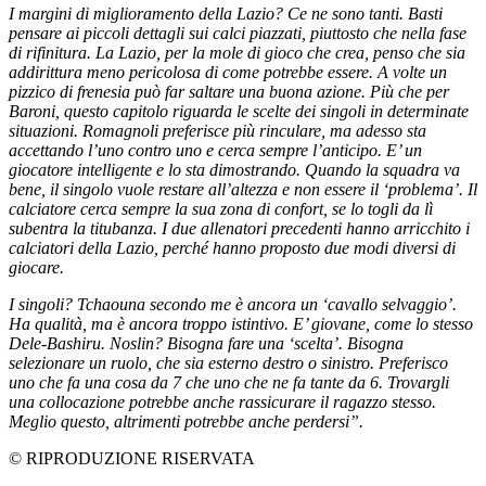
I margini di miglioramento della Lazio? Ce ne sono tanti. Basti
pensare ai piccoli dettagli sui calci piazzati, piuttosto che nella fase
di rifinitura. La Lazio, per la mole di gioco che crea, penso che sia
addirittura meno pericolosa di come potrebbe essere. A volte un
pizzico di frenesia può far saltare una buona azione. Più che per
Baroni, questo capitolo riguarda le scelte dei singoli in determinate
situazioni. Romagnoli preferisce più rinculare, ma adesso sta
accettando l’uno contro uno e cerca sempre l’anticipo. E’ un
giocatore intelligente e lo sta dimostrando. Quando la squadra va
bene, il singolo vuole restare all’altezza e non essere il ‘problema’. Il
calciatore cerca sempre la sua zona di confort, se lo togli da lì
subentra la titubanza. I due allenatori precedenti hanno arricchito i
calciatori della Lazio, perché hanno proposto due modi diversi di
giocare.
I singoli? Tchaouna secondo me è ancora un ‘cavallo selvaggio’.
Ha qualità, ma è ancora troppo istintivo. E’ giovane, come lo stesso
Dele-Bashiru. Noslin? Bisogna fare una ‘scelta’. Bisogna
selezionare un ruolo, che sia esterno destro o sinistro. Preferisco
uno che fa una cosa da 7 che uno che ne fa tante da 6. Trovargli
una collocazione potrebbe anche rassicurare il ragazzo stesso.
Meglio questo, altrimenti potrebbe anche perdersi”.
© RIPRODUZIONE RISERVATA