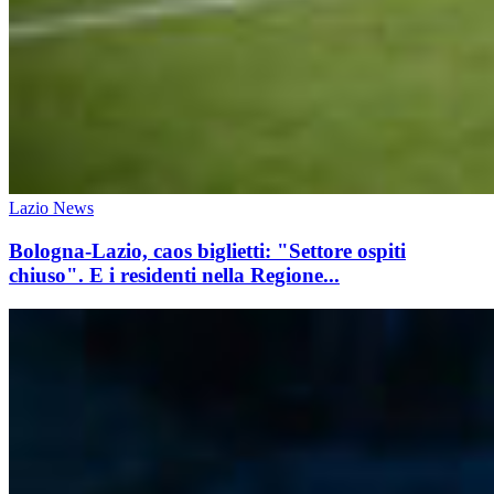
Lazio News
Bologna-Lazio, caos biglietti: "Settore ospiti
chiuso". E i residenti nella Regione...