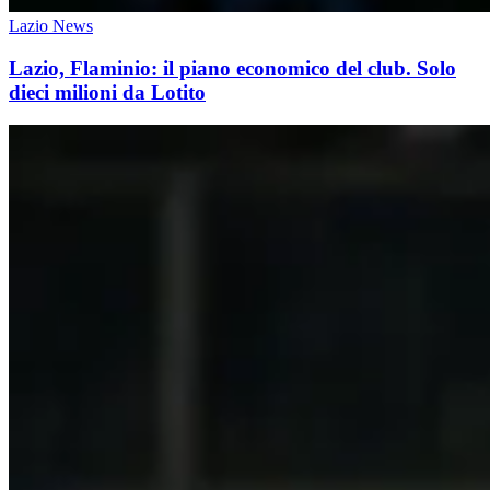
Lazio News
Lazio, Flaminio: il piano economico del club. Solo
dieci milioni da Lotito