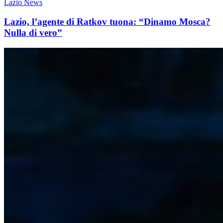
Lazio News
Lazio, l’agente di Ratkov tuona: “Dinamo Mosca?
Nulla di vero”