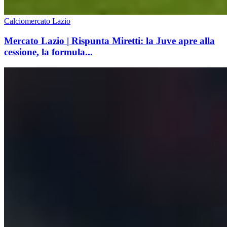
Calciomercato Lazio
Mercato Lazio | Rispunta Miretti: la Juve apre alla
cessione, la formula...