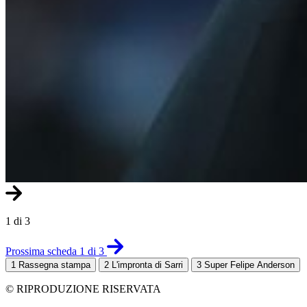
1 di 3
Prossima scheda 1 di 3
1
Rassegna stampa
2
L'impronta di Sarri
3
Super Felipe Anderson
© RIPRODUZIONE RISERVATA