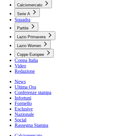
Calciomercato
Serie A
Squadra
Partite
Lazio Primavera
Lazio Women
Coppe Europee
Coppa Italia
Video
Redazione
News
Ultima Ora
Conferenze stampa
Infortuni
Formello
Esclusive
Nazionale
Social
Rassegna Stampa
Calciomercato