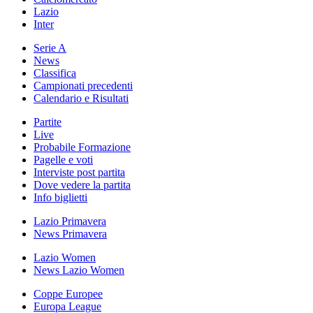
Lazio
Inter
Serie A
News
Classifica
Campionati precedenti
Calendario e Risultati
Partite
Live
Probabile Formazione
Pagelle e voti
Interviste post partita
Dove vedere la partita
Info biglietti
Lazio Primavera
News Primavera
Lazio Women
News Lazio Women
Coppe Europee
Europa League