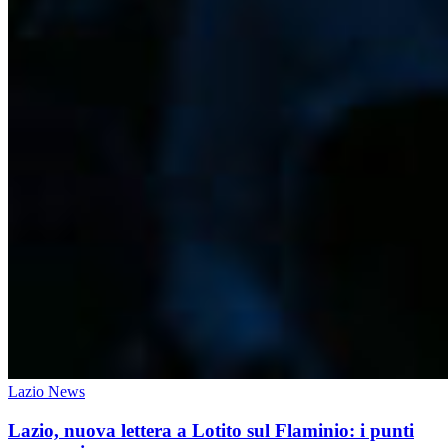
Lazio News
Lazio, nuova lettera a Lotito sul Flaminio: i punti