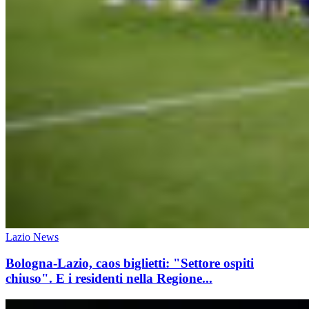
Lazio News
Bologna-Lazio, caos biglietti: "Settore ospiti
chiuso". E i residenti nella Regione...