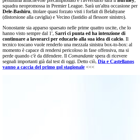
penultima amichevole precampionato e l'avversario sarà il
Burnley
,
squadra neopromossa in Premier League. Sarà un'altra occasione per
Dele-Bashiru
, titolare quasi forzato visti i forfait di Belahyane
(distorsione alla caviglia) e Vecino (fastidio al flessore sinistro).
Nonostante sia apparso spaesato nelle prime quattro uscite, che lo
hanno visto sempre dal 1',
Sarri ci punta ed ha intenzione di
continuare a lavorarci per educarlo alla sua idea di calcio
. Il
tecnico toscano vuole renderlo una mezzala sinistra box-to-box: al
momento è capace di rendersi pericoloso in fase offensiva, ma si
perde quando c'è da difendere. Il
Comandante
spera di ricevere
segnali importanti già dal test di oggi. Detto ciò,
Dia e Castellanos
vanno a caccia del primo gol stagionale
<<<