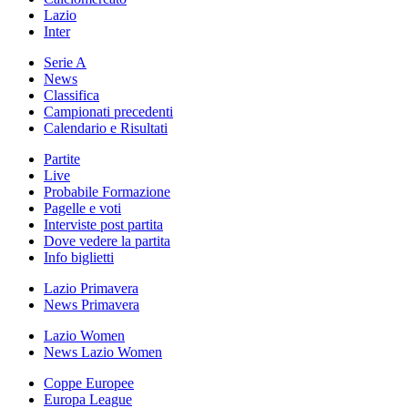
Lazio
Inter
Serie A
News
Classifica
Campionati precedenti
Calendario e Risultati
Partite
Live
Probabile Formazione
Pagelle e voti
Interviste post partita
Dove vedere la partita
Info biglietti
Lazio Primavera
News Primavera
Lazio Women
News Lazio Women
Coppe Europee
Europa League