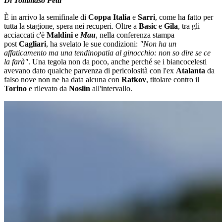
Di Tommaso Petti
È in arrivo la semifinale di
Coppa Italia
e
Sarri
, come ha fatto per
tutta la stagione, spera nei recuperi. Oltre a
Basic
e
Gila
, tra gli
acciaccati c'è
Maldini
e
Mau
, nella conferenza stampa
post
Cagliari
, ha svelato le sue condizioni:
"Non ha un
affaticamento ma una tendinopatia al ginocchio: non so dire se ce
la farà"
. Una tegola non da poco, anche perché se i biancocelesti
avevano dato qualche parvenza di pericolosità con l'ex
Atalanta
da
falso nove non ne ha data alcuna con
Ratkov
, titolare contro il
Torino
e rilevato da
Noslin
all'intervallo.