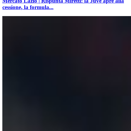
Mercato Lazio | Rispunta Miretti: la Juve apre alla
cessione, la formula...