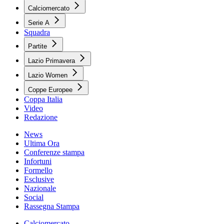
Calciomercato
Serie A
Squadra
Partite
Lazio Primavera
Lazio Women
Coppe Europee
Coppa Italia
Video
Redazione
News
Ultima Ora
Conferenze stampa
Infortuni
Formello
Esclusive
Nazionale
Social
Rassegna Stampa
Calciomercato