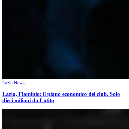
Lazio News
Lazio, Flaminio: il piano economico del club. Solo
dieci milioni da Lotito