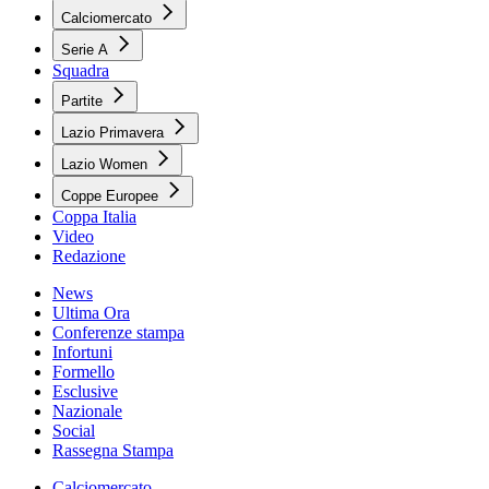
Calciomercato
Serie A
Squadra
Partite
Lazio Primavera
Lazio Women
Coppe Europee
Coppa Italia
Video
Redazione
News
Ultima Ora
Conferenze stampa
Infortuni
Formello
Esclusive
Nazionale
Social
Rassegna Stampa
Calciomercato