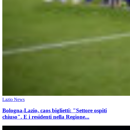
Lazio News
Bologna-Lazio, caos biglietti: "Settore ospiti
chiuso". E i residenti nella Regione...