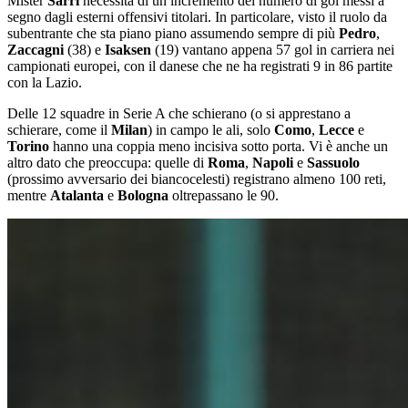
Mister
Sarri
necessita di un incremento del numero di gol messi a
segno dagli esterni offensivi titolari. In particolare, visto il ruolo da
subentrante che sta piano piano assumendo sempre di più
Pedro
,
Zaccagni
(38) e
Isaksen
(19) vantano appena 57 gol in carriera nei
campionati europei, con il danese che ne ha registrati 9 in 86 partite
con la Lazio.
Delle 12 squadre in Serie A che schierano (o si apprestano a
schierare, come il
Milan
) in campo le ali, solo
Como
,
Lecce
e
Torino
hanno una coppia meno incisiva sotto porta. Vi è anche un
altro dato che preoccupa: quelle di
Roma
,
Napoli
e
Sassuolo
(prossimo avversario dei biancocelesti) registrano almeno 100 reti,
mentre
Atalanta
e
Bologna
oltrepassano le 90.