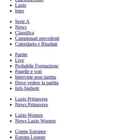
Lazio
Inter
Serie A
News
Classifica
Campionati precedenti
Calendario e Risultati
Partite
Live
Probabile Formazione
Pagelle e voti
Interviste post partita
Dove vedere la partita
Info biglietti
Lazio Primavera
News Primavera
Lazio Women
News Lazio Women
Coppe Europee
Europa League