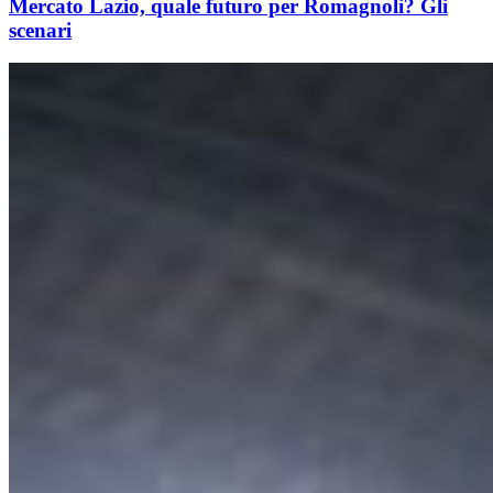
Mercato Lazio, quale futuro per Romagnoli? Gli
scenari