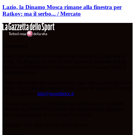
Lazio, la Dinamo Mosca rimane alla finestra per
Ratkov: ma il serbo... / Mercato
Cittaceleste.it
Il sito CittàCeleste.it di titolarità di Geo Editrice S.r.l., con sede in
Roma, Via Bomarzo n. 34, C.F, PI e numero di iscrizione al Reg.
Imprese n. 09724341004, è affiliato al network Gazzanet di RCS
Mediagroup S.p.a..
Unico responsabile dei contenuti (testi, foto, video e grafiche) è Geo
Editrice S.r.l.; per ogni comunicazione avente ad oggetto i contenuti
del Sito scrivere a
info@geoeditrice.it
.
CITTACELESTE.IT - TESTATA REGISTRATA N° 319/2008
PRESSO IL TRIBUNALE DI ROMA Registro degli Operatori
della Comunicazione N° 21553 del 04/10/2011
Copyright 2021-2026 © Tutti i diritti riservati.