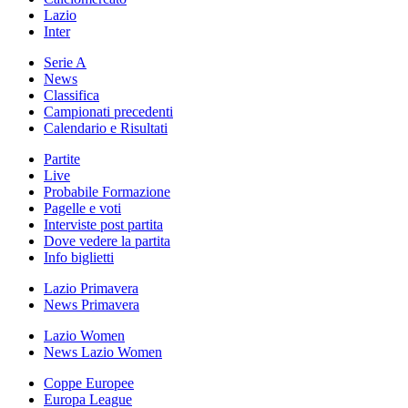
Lazio
Inter
Serie A
News
Classifica
Campionati precedenti
Calendario e Risultati
Partite
Live
Probabile Formazione
Pagelle e voti
Interviste post partita
Dove vedere la partita
Info biglietti
Lazio Primavera
News Primavera
Lazio Women
News Lazio Women
Coppe Europee
Europa League