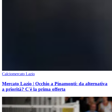
Calciomercato Lazio
Mercato Lazio | Occhio a Pinamonti: da alternativa
a priorità? C'è la prima offerta