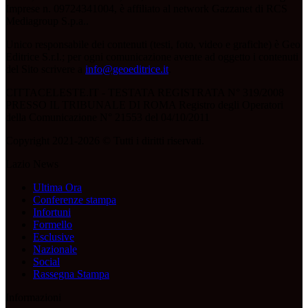
Imprese n. 09724341004, è affiliato al network Gazzanet di RCS
Mediagroup S.p.a..
Unico responsabile dei contenuti (testi, foto, video e grafiche) è Geo
Editrice S.r.l.; per ogni comunicazione avente ad oggetto i contenuti
del Sito scrivere a
info@geoeditrice.it
.
CITTACELESTE.IT - TESTATA REGISTRATA N° 319/2008
PRESSO IL TRIBUNALE DI ROMA Registro degli Operatori
della Comunicazione N° 21553 del 04/10/2011
Copyright 2021-2026 © Tutti i diritti riservati.
Lazio News
Ultima Ora
Conferenze stampa
Infortuni
Formello
Esclusive
Nazionale
Social
Rassegna Stampa
Informazioni