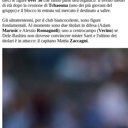
dieci le figure
over 30
che fanno parte dell'organico. Il livello medio
di età dopo la cessione di
Tchaouna
(uno dei più giovani del
gruppo) e il blocco in entrata sul mercato è destinato a salire.
Gli ultratrentenni, per il club biancoceleste, sono figure
fondamentali. Al momento sono due titolari in difesa (Adam
Marusic
e Alessio
Romagnoli
); uno a centrocampo (
Vecino
) se
Dele-Bashiru non dovesse convincere mister Sarri e l'ultimo dei
titolari è in attacco: il capitano Mattia
Zaccagni
.