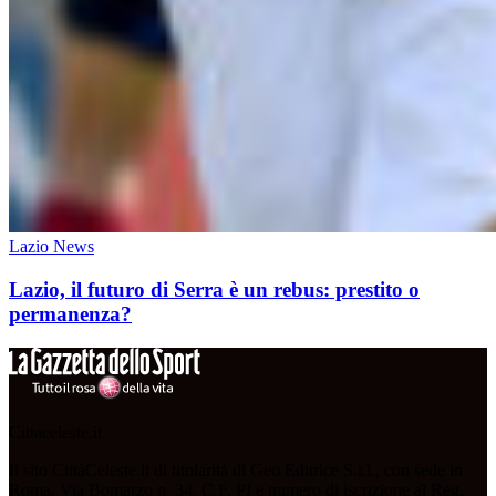
Lazio News
Lazio, il futuro di Serra è un rebus: prestito o
permanenza?
Cittaceleste.it
Il sito CittàCeleste.it di titolarità di Geo Editrice S.r.l., con sede in
Roma, Via Bomarzo n. 34, C.F, PI e numero di iscrizione al Reg.