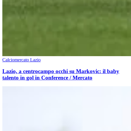
Calciomercato Lazio
Lazio, a centrocampo occhi su Markovic: il baby
talento in gol in Conference / Mercato