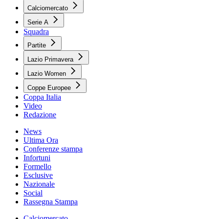
Calciomercato
Serie A
Squadra
Partite
Lazio Primavera
Lazio Women
Coppe Europee
Coppa Italia
Video
Redazione
News
Ultima Ora
Conferenze stampa
Infortuni
Formello
Esclusive
Nazionale
Social
Rassegna Stampa
Calciomercato