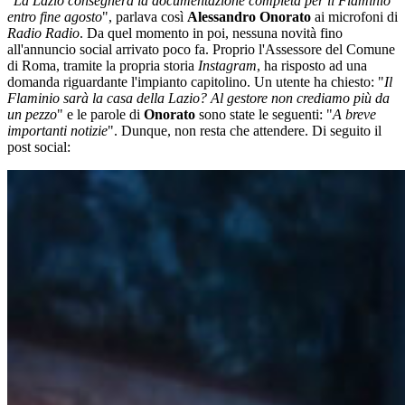
"
La Lazio consegnerà la documentazione completa per il Flaminio
entro fine agosto
", parlava così
Alessandro Onorato
ai microfoni di
Radio Radio
. Da quel momento in poi, nessuna novità fino
all'annuncio social arrivato poco fa. Proprio l'Assessore del Comune
di Roma, tramite la propria storia
Instagram
, ha risposto ad una
domanda riguardante l'impianto capitolino. Un utente ha chiesto: "
Il
Flaminio sarà la casa della Lazio? Al gestore non crediamo più da
un pezzo
" e le parole di
Onorato
sono state le seguenti: "
A breve
importanti notizie
". Dunque, non resta che attendere. Di seguito il
post social: