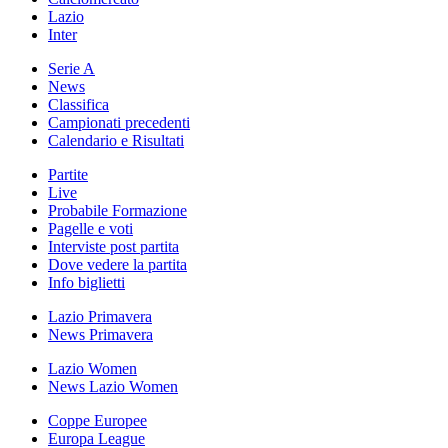
Lazio
Inter
Serie A
News
Classifica
Campionati precedenti
Calendario e Risultati
Partite
Live
Probabile Formazione
Pagelle e voti
Interviste post partita
Dove vedere la partita
Info biglietti
Lazio Primavera
News Primavera
Lazio Women
News Lazio Women
Coppe Europee
Europa League