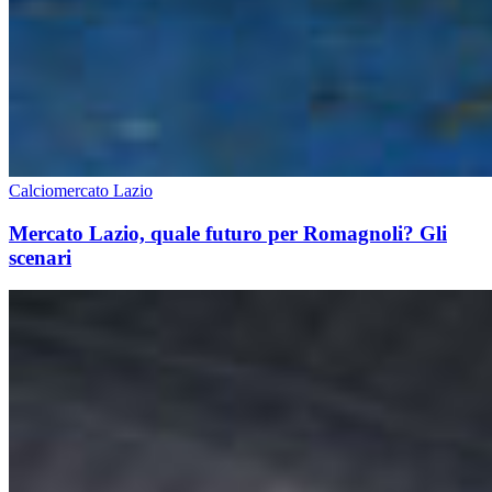
Calciomercato Lazio
Mercato Lazio, quale futuro per Romagnoli? Gli
scenari