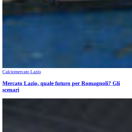
Calciomercato Lazio
Mercato Lazio, quale futuro per Romagnoli? Gli
scenari