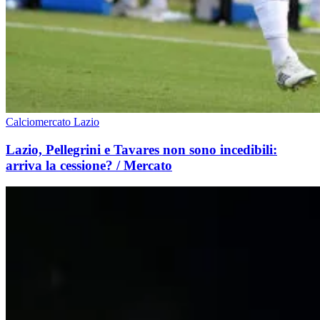
Calciomercato Lazio
Lazio, Pellegrini e Tavares non sono incedibili:
arriva la cessione? / Mercato