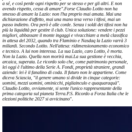
a sé, e così perde ogni rispetto per se stesso e per gli altri. E non
avendo rispetto, cessa di amare".
Forse Claudio Lotito non ha
smesso di amare la Lazio: non l'ha proprio mai amata. Mai una
dichiarazione d'affetto, mai una mano tesa verso i tifosi, mai un
passo indietro. Ora però è alle corde. Senza i soldi dei tifosi non ha
più la liquidità per gestire il club. Unica soluzione: vendere i pezzi
migliori, abbassare il monte ingaggi e vivacchiare a metà classifica
in attesa del 2032, quando tra Flaminio e Nasdaq la Lazio varrà 3
miliardi. Secondo Lotito. Nell'attesa: ridimensionamento economico
e tecnico. A lui non interessa. La sua Lazio, caro Lotito, è morta.
Non la Lazio. Quella non morirà mai.
La sua gestione è vecchia,
arcaica, superata. Le ricordo solo che, come patrimonio personale,
lei oggi è l'ultimo della Serie A. Fondi, proprietà straniere, grandi
aziende: lei è il fanalino di coda. Il futuro non le appartiene. Come
diceva Sciascia, "il genere umano si divide in cinque categorie:
uomini, mezzi uomini, ominicchi, pigliainculo e quaquaraquà".
Claudio Lotito, ovviamente, si sente l'unico rappresentante della
prima categoria sul pianeta Terra.
P.S. Ricordo a Forza Italia che le
elezioni politiche 2027 si avvicinano
".