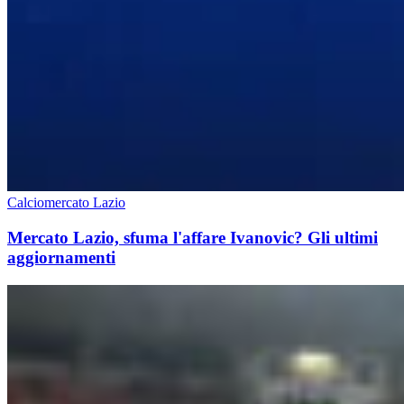
Calciomercato Lazio
Mercato Lazio, sfuma l'affare Ivanovic? Gli ultimi
aggiornamenti