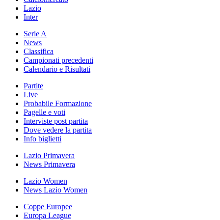
Lazio
Inter
Serie A
News
Classifica
Campionati precedenti
Calendario e Risultati
Partite
Live
Probabile Formazione
Pagelle e voti
Interviste post partita
Dove vedere la partita
Info biglietti
Lazio Primavera
News Primavera
Lazio Women
News Lazio Women
Coppe Europee
Europa League