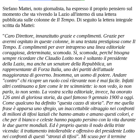
Stefano Mattei, noto giornalista, ha espresso il proprio pensiero sul
momento che sta vivendo la Lazio all'interno di una lettera
pubblicata sulle colonne de
Il Tempo
. Di seguito la lettera integrale
scritta da Mattei:
"
Caro Direttore, innanzitutto grazie e complimenti. Grazie per
avermi ospitato in queste colonne, in una testata prestigiosa come Il
Tempo. E complimenti per aver intrapreso una linea editoriale
coraggiosa, determinata, scomoda. Sì, scomoda, perché bisogna
sempre ricordare che Claudio Lotito non è soltanto il presidente
della Lazio, ma anche un senatore della Repubblica, un
rappresentante di Forza Italia, uno dei partiti dell'attuale
maggioranza di governo. Insomma, un uomo di potere. Andare
"contro" chi ricopre un ruolo così rilevante non è mai facile. Infatti
altri continuano a fare come le tre scimmiette: io non vedo, io non
parlo, io non sento. La vostra scelta editoriale, invece, ha onorato
126 anni di gloriosa storia, da quel famoso 9 gennaio 1900 a oggi.
Come qualcuno ha definito "questa cazzo di storia". Per me quella
frase è apparsa uno sfregio, un inaccettabile oltraggio nei confronti
di milioni di tifosi laziali che hanno amato e amano questi colori, e
che per il bianco e celeste hanno pagato persino con la vita durante
le due guerre mondiali. Ed è proprio questo il nodo della triste
vicenda: il trattamento intollerabile e offensivo del presidente Lotito
nei confronti di questi "stronzi di tifosi". Mi scuso per il termine