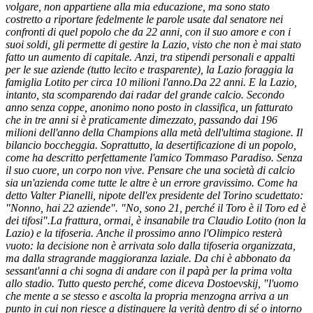
volgare, non appartiene alla mia educazione, ma sono stato
costretto a riportare fedelmente le parole usate dal senatore nei
confronti di quel popolo che da 22 anni, con il suo amore e con i
suoi soldi, gli permette di gestire la Lazio, visto che non è mai stato
fatto un aumento di capitale. Anzi, tra stipendi personali e appalti
per le sue aziende (tutto lecito e trasparente), la Lazio foraggia la
famiglia Lotito per circa 10 milioni l'anno.
Da 22 anni. E la Lazio,
intanto, sta scomparendo dai radar del grande calcio. Secondo
anno senza coppe, anonimo nono posto in classifica, un fatturato
che in tre anni si è praticamente dimezzato, passando dai 196
milioni dell'anno della Champions alla metà dell'ultima stagione. Il
bilancio boccheggia. Soprattutto, la desertificazione di un popolo,
come ha descritto perfettamente l'amico Tommaso Paradiso. Senza
il suo cuore, un corpo non vive. Pensare che una società di calcio
sia un'azienda come tutte le altre è un errore gravissimo. Come ha
detto Valter Pianelli, nipote dell'ex presidente del Torino scudettato:
"Nonno, hai 22 aziende". "No, sono 21, perché il Toro è il Toro ed è
dei tifosi".
La frattura, ormai, è insanabile tra Claudio Lotito (non la
Lazio) e la tifoseria. Anche il prossimo anno l'Olimpico resterà
vuoto: la decisione non è arrivata solo dalla tifoseria organizzata,
ma dalla stragrande maggioranza laziale. Da chi è abbonato da
sessant'anni a chi sogna di andare con il papà per la prima volta
allo stadio. Tutto questo perché, come diceva Dostoevskij, "l'uomo
che mente a se stesso e ascolta la propria menzogna arriva a un
punto in cui non riesce a distinguere la verità dentro di sé o intorno