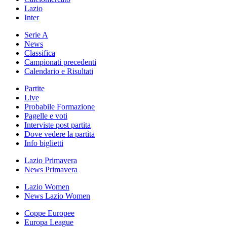
Lazio
Inter
Serie A
News
Classifica
Campionati precedenti
Calendario e Risultati
Partite
Live
Probabile Formazione
Pagelle e voti
Interviste post partita
Dove vedere la partita
Info biglietti
Lazio Primavera
News Primavera
Lazio Women
News Lazio Women
Coppe Europee
Europa League