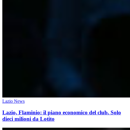
Lazio News
Lazio, Flaminio: il piano economico del club. Solo
dieci milioni da Lotito