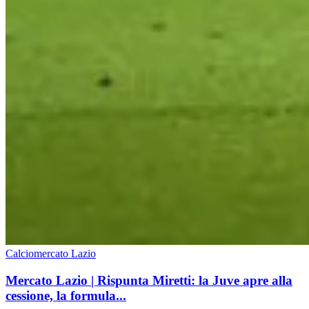
Calciomercato Lazio
Mercato Lazio | Rispunta Miretti: la Juve apre alla
cessione, la formula...