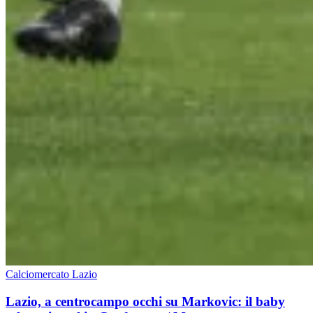
Calciomercato Lazio
Lazio, a centrocampo occhi su Markovic: il baby