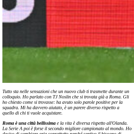
Tutto sta nelle sensazioni che un nuovo club ti trasmette durante un
colloquio. Ho parlato con TJ Noslin che si trovata già a Roma. Gli
ho chiesto come si trovasse: ha avuto solo parole positive per la
squadra. Mi ha davvero aiutato, è un parere diverso rispetto a
quello di chi ti vuole acquistare.
Roma è una città bellissima
e la vita è diversa rispetto all'Olanda.
La Serie A poi è forse il secondo migliore campionato al mondo. Ho
deciso di cambiare aria soprattutto perché sentivo il bisogno di