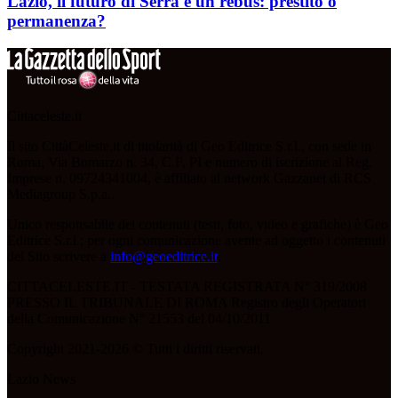
Lazio, il futuro di Serra è un rebus: prestito o
permanenza?
Cittaceleste.it
Il sito CittàCeleste.it di titolarità di Geo Editrice S.r.l., con sede in
Roma, Via Bomarzo n. 34, C.F, PI e numero di iscrizione al Reg.
Imprese n. 09724341004, è affiliato al network Gazzanet di RCS
Mediagroup S.p.a..
Unico responsabile dei contenuti (testi, foto, video e grafiche) è Geo
Editrice S.r.l.; per ogni comunicazione avente ad oggetto i contenuti
del Sito scrivere a
info@geoeditrice.it
.
CITTACELESTE.IT - TESTATA REGISTRATA N° 319/2008
PRESSO IL TRIBUNALE DI ROMA Registro degli Operatori
della Comunicazione N° 21553 del 04/10/2011
Copyright 2021-2026 © Tutti i diritti riservati.
Lazio News