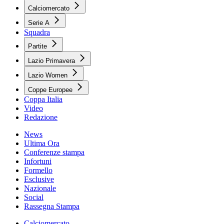
Calciomercato
Serie A
Squadra
Partite
Lazio Primavera
Lazio Women
Coppe Europee
Coppa Italia
Video
Redazione
News
Ultima Ora
Conferenze stampa
Infortuni
Formello
Esclusive
Nazionale
Social
Rassegna Stampa
Calciomercato