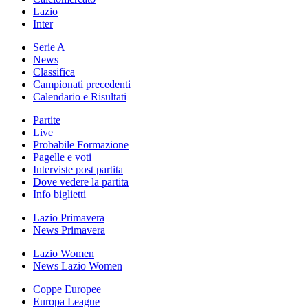
Lazio
Inter
Serie A
News
Classifica
Campionati precedenti
Calendario e Risultati
Partite
Live
Probabile Formazione
Pagelle e voti
Interviste post partita
Dove vedere la partita
Info biglietti
Lazio Primavera
News Primavera
Lazio Women
News Lazio Women
Coppe Europee
Europa League