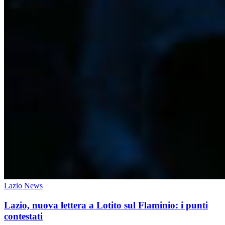
Lazio News
Lazio, nuova lettera a Lotito sul Flaminio: i punti
contestati