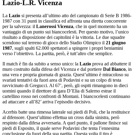
Lazio-L.R. Vicenza
La
Lazio
si presenta all’ultimo atto del campionato di Serie B 1986-
1987 con 31 punti in classifica ed affronta una diretta concorrente
per la salvezza: il
Lanerossi Vicenza
, che in quel momento ha un
vantaggio di un punto sui biancocelesti. Per questo motivo, l’unico
risultato a disposizione dei capitolini è la vittoria. Le due squadre
scendono sul terreno di gioco dello Stadio Olimpico il
21 giugno
1987
, sugli spalti 62.000 spettatori a spingere i propri beniamini
verso l’obiettivo. La partita, però, è tutt’altro che semplice.
Il match è fin da subito a senso unico: la
Lazio
prova ad abbattere il
muro costruito dalla difesa del Vicenza e dal portiere
Dal Bianco
, in
una vera e propria giornata di grazia. Quest’ultimo è miracoloso su
svariati tentativi da fuori area di Podavini e su un colpo di testa
ravvicinato di Gregucci. Al 67’, però, gli ospiti rimangono in dieci
uomini quando il direttore di gara D’Elia di Salerno estrae il
cartellino rosso nei confronti di Montani. I biancocelesti continuano
ad attaccare e all’82’ arriva l’episodio decisivo.
Acerbis batte una rimessa laterale sui piedi di Poli, che la restituisce
al difensore. Quest’ultimo effettua un cross dalla sinistra, però
respinto dalla difesa avversaria. A quel punto, il pallone finisce sui
piedi di Esposito, il quale serve Podavini che tenta l’ennesima
conclusione da fuori della sua partita. Questa volta il tiro è