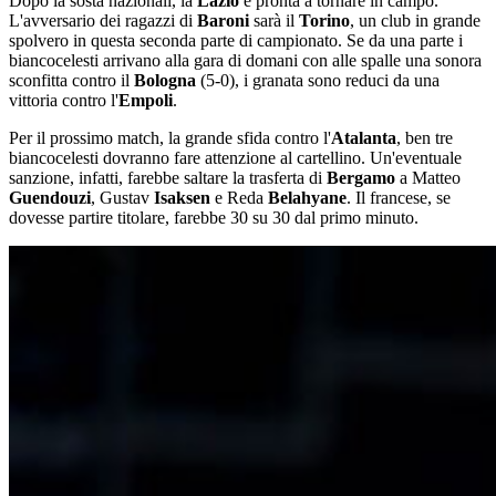
Dopo la sosta nazionali, la
Lazio
è pronta a tornare in campo.
L'avversario dei ragazzi di
Baroni
sarà il
Torino
, un club in grande
spolvero in questa seconda parte di campionato. Se da una parte i
biancocelesti arrivano alla gara di domani con alle spalle una sonora
sconfitta contro il
Bologna
(5-0), i granata sono reduci da una
vittoria contro l'
Empoli
.
Per il prossimo match, la grande sfida contro l'
Atalanta
, ben tre
biancocelesti dovranno fare attenzione al cartellino. Un'eventuale
sanzione, infatti, farebbe saltare la trasferta di
Bergamo
a Matteo
Guendouzi
, Gustav
Isaksen
e Reda
Belahyane
. Il francese, se
dovesse partire titolare, farebbe 30 su 30 dal primo minuto.