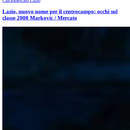
Calciomercato Lazio
Lazio, nuovo nome per il centrocampo: occhi sul
classe 2008 Markovic / Mercato