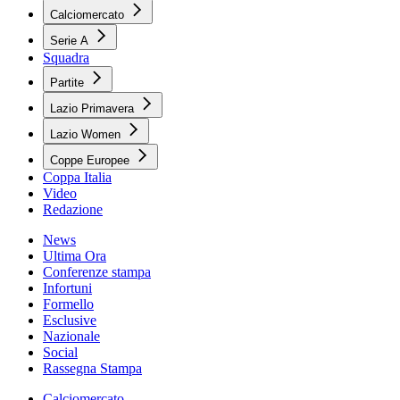
Calciomercato
Serie A
Squadra
Partite
Lazio Primavera
Lazio Women
Coppe Europee
Coppa Italia
Video
Redazione
News
Ultima Ora
Conferenze stampa
Infortuni
Formello
Esclusive
Nazionale
Social
Rassegna Stampa
Calciomercato