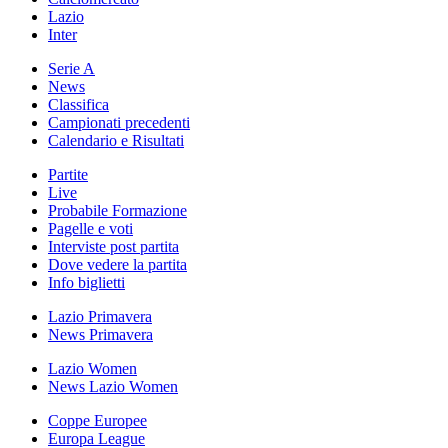
Lazio
Inter
Serie A
News
Classifica
Campionati precedenti
Calendario e Risultati
Partite
Live
Probabile Formazione
Pagelle e voti
Interviste post partita
Dove vedere la partita
Info biglietti
Lazio Primavera
News Primavera
Lazio Women
News Lazio Women
Coppe Europee
Europa League