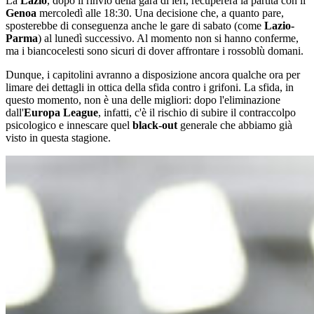
La
Lazio
, dopo il rinvio della gara di ieri, recupererà la partita con il
Genoa
mercoledì alle 18:30. Una decisione che, a quanto pare,
sposterebbe di conseguenza anche le gare di sabato (come
Lazio-
Parma
) al lunedì successivo. Al momento non si hanno conferme,
ma i biancocelesti sono sicuri di dover affrontare i rossoblù domani.
Dunque, i capitolini avranno a disposizione ancora qualche ora per
limare dei dettagli in ottica della sfida contro i grifoni. La sfida, in
questo momento, non è una delle migliori: dopo l'eliminazione
dall'
Europa League
, infatti, c'è il rischio di subire il contraccolpo
psicologico e innescare quel
black-out
generale che abbiamo già
visto in questa stagione.