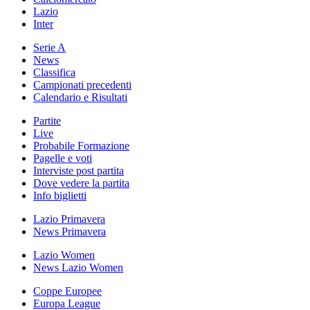
Lazio
Inter
Serie A
News
Classifica
Campionati precedenti
Calendario e Risultati
Partite
Live
Probabile Formazione
Pagelle e voti
Interviste post partita
Dove vedere la partita
Info biglietti
Lazio Primavera
News Primavera
Lazio Women
News Lazio Women
Coppe Europee
Europa League