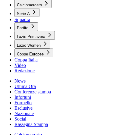
Calciomercato
Serie A
Squadra
Partite
Lazio Primavera
Lazio Women
Coppe Europee
Coppa Italia
Video
Redazione
News
Ultima Ora
Conferenze stampa
Infortuni
Formello
Esclusive
Nazionale
Social
Rassegna Stampa
Calciomercato