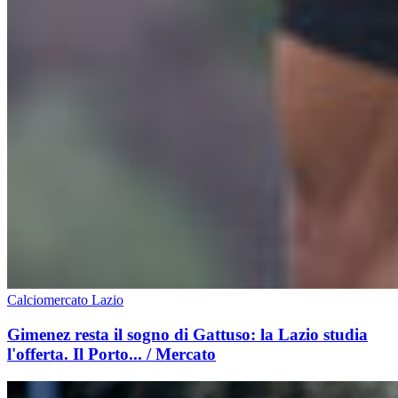
Calciomercato Lazio
Gimenez resta il sogno di Gattuso: la Lazio studia
l'offerta. Il Porto... / Mercato