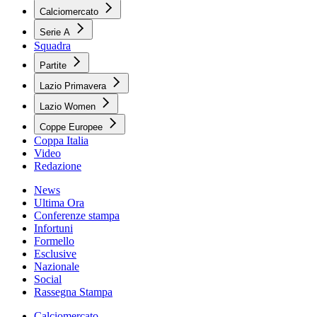
Calciomercato
Serie A
Squadra
Partite
Lazio Primavera
Lazio Women
Coppe Europee
Coppa Italia
Video
Redazione
News
Ultima Ora
Conferenze stampa
Infortuni
Formello
Esclusive
Nazionale
Social
Rassegna Stampa
Calciomercato