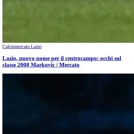
Calciomercato Lazio
Lazio, nuovo nome per il centrocampo: occhi sul
classe 2008 Markovic / Mercato