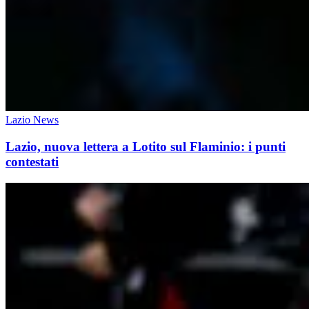
Lazio News
Lazio, nuova lettera a Lotito sul Flaminio: i punti
contestati