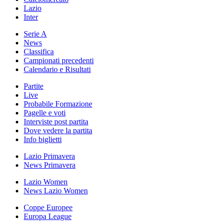
Lazio
Inter
Serie A
News
Classifica
Campionati precedenti
Calendario e Risultati
Partite
Live
Probabile Formazione
Pagelle e voti
Interviste post partita
Dove vedere la partita
Info biglietti
Lazio Primavera
News Primavera
Lazio Women
News Lazio Women
Coppe Europee
Europa League