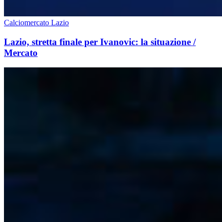
Calciomercato Lazio
Lazio, stretta finale per Ivanovic: la situazione /
Mercato