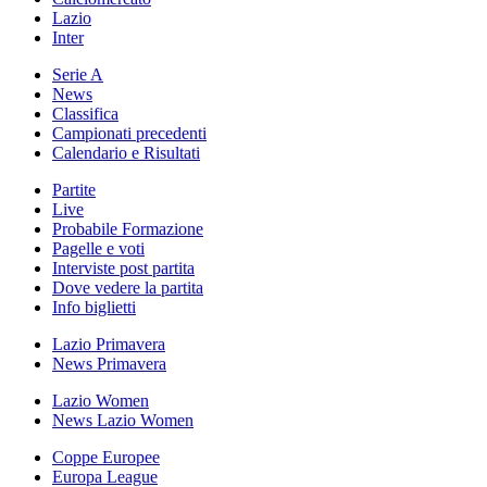
Lazio
Inter
Serie A
News
Classifica
Campionati precedenti
Calendario e Risultati
Partite
Live
Probabile Formazione
Pagelle e voti
Interviste post partita
Dove vedere la partita
Info biglietti
Lazio Primavera
News Primavera
Lazio Women
News Lazio Women
Coppe Europee
Europa League