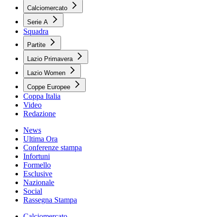
Calciomercato
Serie A
Squadra
Partite
Lazio Primavera
Lazio Women
Coppe Europee
Coppa Italia
Video
Redazione
News
Ultima Ora
Conferenze stampa
Infortuni
Formello
Esclusive
Nazionale
Social
Rassegna Stampa
Calciomercato