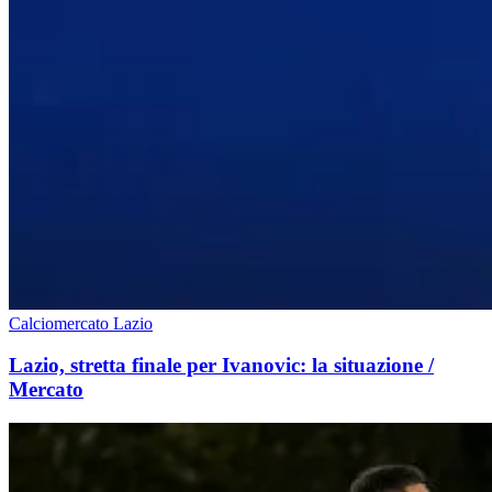
Calciomercato Lazio
Lazio, stretta finale per Ivanovic: la situazione /
Mercato