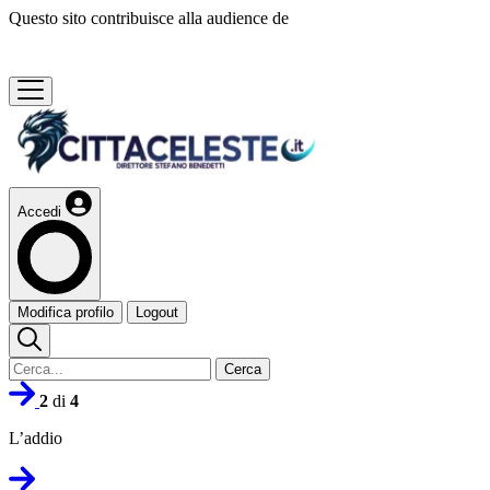
Questo sito contribuisce alla audience de
Accedi
Modifica profilo
Logout
Cerca
2
di
4
L’addio