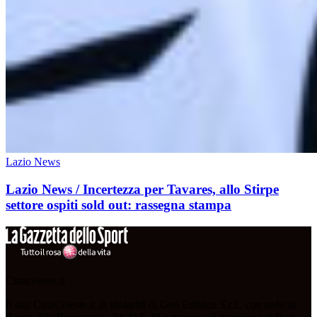
Lazio News
Lazio News / Incertezza per Tavares, allo Stirpe
settore ospiti sold out: rassegna stampa
Cittaceleste.it
Il sito CittàCeleste.it di titolarità di Geo Editrice S.r.l., con sede in