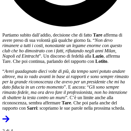
Partiamo subito dall’addio, decisione che di fatto
Tare
afferma di
avere preso di sua volontà già qualche giorno fa. “
Non devo
rimanere a tutti i costi, nonostante un legame enorme con questo
club che ho dimostrato con i fatti, rifiutando negli anni Milan,
Napoli ed Eintracht
”. Un discorso di fedeltà alla
Lazio
, afferma
Tare. Che poi continua, parlando del rapporto con
Lotito
.
“
Avrei guadagnato dieci volte di più, da tempo sarei potuto andare
altrove, ma io vado avanti in base ai rapporti e sono sempre rimasto
per la grande riconoscenza che avevo per un presidente che mi ha
dato fiducia in un certo momento
”. E ancora: “
Gli sono sempre
rimasto fedele, ma ora devo fare il professionista, non ho intenzione
di sbattere la testa contro un muro
”. C’è un limite anche alla
riconoscenza, sembra affermare
Tare
. Che poi parla anche del
rapporto con
Sarri
: scopriamo le sue parole nella prossima scheda.
2 di 4