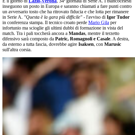
È il giorno di
Lazio-Verona
, 34ª giornata di Serie A. I biancocelesti
inseguono un posto in Europa e saranno chiamati a fare punti contro
un avversario tosto che ha ritrovato fiducia e che lotta per rimanere
in Serie A.
"Questa è la gara più difficile" -
l'avviso di
Igor Tudor
in conferenza stampa. Il tecnico croato perde
Mario Gila
per
infortunio ma scioglie gli ultimi dubbi di formazione in vista del
match. Tra i pali toccherà ancora a
Mandas
, mentre il terzetto
difensivo sarà composto da
Patric, Romagnoli e Casale
. A destra,
da esterno a tutta fascia, dovrebbe agire
Isaksen
, con
Marusic
sull'altra corsia.