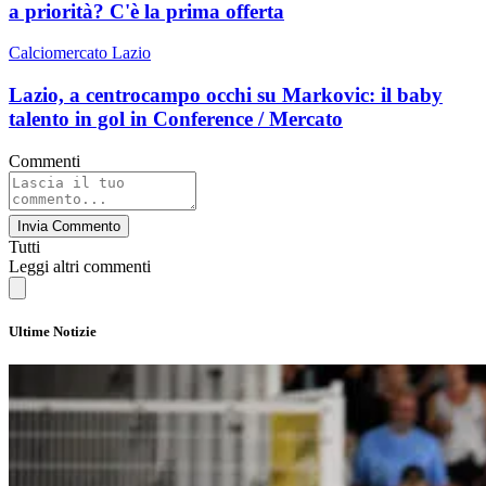
a priorità? C'è la prima offerta
Calciomercato Lazio
Lazio, a centrocampo occhi su Markovic: il baby
talento in gol in Conference / Mercato
Commenti
Invia Commento
Tutti
Leggi altri commenti
Ultime Notizie