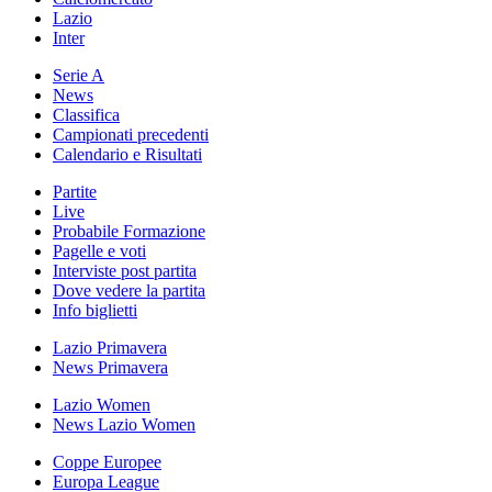
Lazio
Inter
Serie A
News
Classifica
Campionati precedenti
Calendario e Risultati
Partite
Live
Probabile Formazione
Pagelle e voti
Interviste post partita
Dove vedere la partita
Info biglietti
Lazio Primavera
News Primavera
Lazio Women
News Lazio Women
Coppe Europee
Europa League