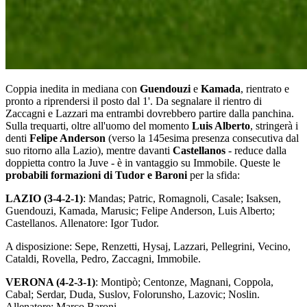
Coppia inedita in mediana con
Guendouzi
e
Kamada
, rientrato e
pronto a riprendersi il posto dal 1'. Da segnalare il rientro di
Zaccagni e Lazzari ma entrambi dovrebbero partire dalla panchina.
Sulla trequarti, oltre all'uomo del momento
Luis Alberto
, stringerà i
denti
Felipe Anderson
(verso la 145esima presenza consecutiva dal
suo ritorno alla Lazio), mentre davanti
Castellanos
- reduce dalla
doppietta contro la Juve - è in vantaggio su Immobile. Queste le
probabili formazioni di Tudor e Baroni
per la sfida:
LAZIO (3-4-2-1)
: Mandas; Patric, Romagnoli, Casale; Isaksen,
Guendouzi, Kamada, Marusic; Felipe Anderson, Luis Alberto;
Castellanos. Allenatore: Igor Tudor.
A disposizione: Sepe, Renzetti, Hysaj, Lazzari, Pellegrini, Vecino,
Cataldi, Rovella, Pedro, Zaccagni, Immobile.
VERONA (4-2-3-1)
: Montipò; Centonze, Magnani, Coppola,
Cabal; Serdar, Duda, Suslov, Folorunsho, Lazovic; Noslin.
Allenatore: Marco Baroni.