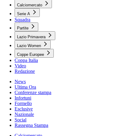
Calciomercato
Serie A
Squadra
Partite
Lazio Primavera
Lazio Women
Coppe Europee
Coppa Italia
Video
Redazione
News
Ultima Ora
Conferenze stampa
Infortuni
Formello
Esclusive
Nazionale
Social
Rassegna Stampa
Calciomercato