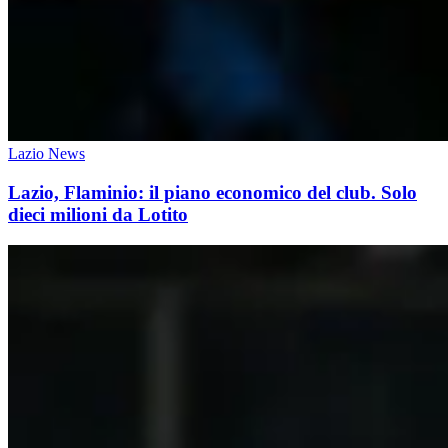
Lazio News
Lazio, Flaminio: il piano economico del club. Solo
dieci milioni da Lotito