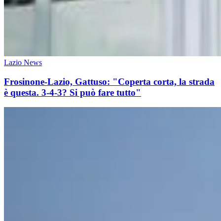
Lazio News
Frosinone-Lazio, Gattuso: "Coperta corta, la strada
è questa. 3-4-3? Si può fare tutto"