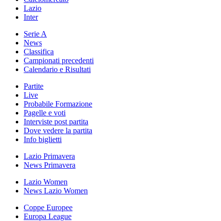
Lazio
Inter
Serie A
News
Classifica
Campionati precedenti
Calendario e Risultati
Partite
Live
Probabile Formazione
Pagelle e voti
Interviste post partita
Dove vedere la partita
Info biglietti
Lazio Primavera
News Primavera
Lazio Women
News Lazio Women
Coppe Europee
Europa League