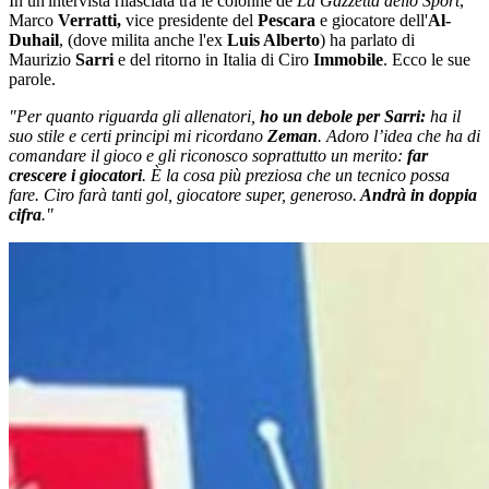
In un'intervista rilasciata tra le colonne de
La Gazzetta dello Sport
,
Marco
Verratti,
vice presidente del
Pescara
e giocatore dell'
Al-
Duhail
, (dove milita anche l'ex
Luis Alberto
) ha parlato di
Maurizio
Sarri
e del ritorno in Italia di Ciro
Immobile
. Ecco le sue
parole.
"Per quanto riguarda gli allenatori,
ho un debole per Sarri:
ha il
suo stile e certi principi mi ricordano
Zeman
. Adoro l’idea che ha di
comandare il gioco e gli riconosco soprattutto un merito:
far
crescere i giocatori
. È la cosa più preziosa che un tecnico possa
fare. Ciro farà tanti gol, giocatore super, generoso.
Andrà in doppia
cifra
."