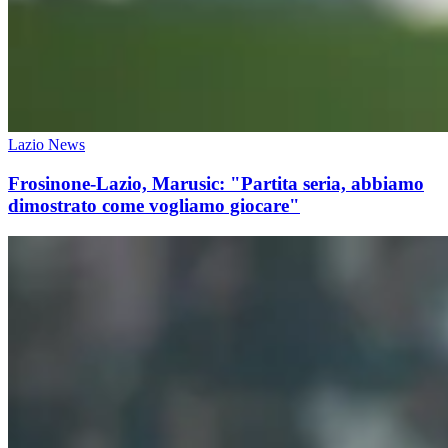
Lazio News
Frosinone-Lazio, Marusic: "Partita seria, abbiamo
dimostrato come vogliamo giocare"