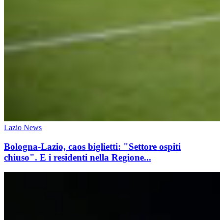
Lazio News
Bologna-Lazio, caos biglietti: "Settore ospiti
chiuso". E i residenti nella Regione...