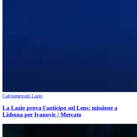
Calciomercato Lazio
La Lazio prova l'anticipo sul Lens: missione a
Lisbona per Ivanovic / Mercato