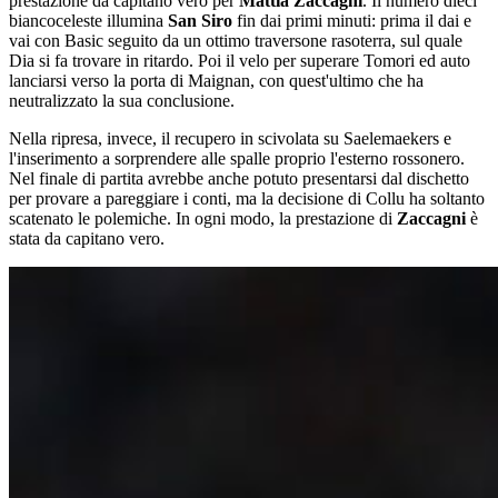
prestazione da capitano vero per
Mattia Zaccagni
. Il numero dieci
biancoceleste illumina
San Siro
fin dai primi minuti: prima il dai e
vai con Basic seguito da un ottimo traversone rasoterra, sul quale
Dia si fa trovare in ritardo. Poi il velo per superare Tomori ed auto
lanciarsi verso la porta di Maignan, con quest'ultimo che ha
neutralizzato la sua conclusione.
Nella ripresa, invece, il recupero in scivolata su Saelemaekers e
l'inserimento a sorprendere alle spalle proprio l'esterno rossonero.
Nel finale di partita avrebbe anche potuto presentarsi dal dischetto
per provare a pareggiare i conti, ma la decisione di Collu ha soltanto
scatenato le polemiche. In ogni modo, la prestazione di
Zaccagni
è
stata da capitano vero.