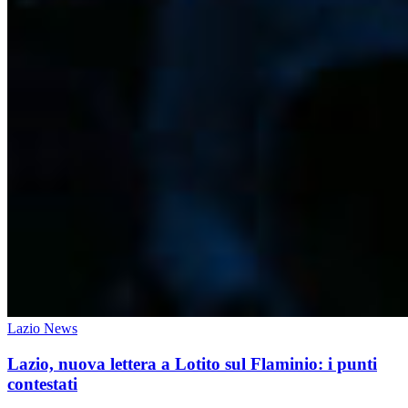
Lazio News
Lazio, nuova lettera a Lotito sul Flaminio: i punti
contestati