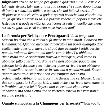
migliorare?
“
Non ho tempo per gioire e godermi nulla. Il calcio è
talmente strano, talmente una brutta bestia che subito dopo ti poni
di fronte a situazioni difficili e quello che hai fatto si azzera. Il
dispiacere è non riuscirsi a godere spesso neanche una vittoria, ma
chi fa questo mestiere lo sa. Fa piacere vedere un popolo intero che
festeggia e si gode la vittoria, così come si vede in quello che viene
scritto su giornali e siti e detto nelle trasmissioni
”.
La formula per Belahyane e Provstgaard?
“
Io in tempi non
sospetti ho detto che il calcio si fa anche in tanti modi. Conosco tute
le dinamiche. Quando dico che il mercato è un poker allargato dico
esattamente questo. Il mercato si può fare gettando i soldi, perché
non dai valore al denaro, ma anche con le idee. Lo abbiamo
dimostrato con le operazioni Rovella e Pellegrini, così come lo
abbiamo fatto quest’anno. Non è che non abbiamo pagato, ma
esistono tante formule e tecniche per poter arrivare a un obiettivo
nell’immediato senza incorrere in sanzioni o penalizzazioni. Senza
andare incontro a situazioni non contemplate nel nostro
ordinamento. Abbiamo usato formule diverse ma certificate. Questi
due sono giocatori di proprietà. L’unico che è arrivato diversamente
è Ibrahimovic perché il Bayern non voleva darcelo a certe
condizioni ma sono sicuro che se vorremo tenerlo in estate non ci
saranno problemi
”.
Quanto è importante la Champions per la società?
“
Non voglio