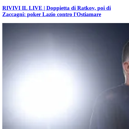
RIVIVI IL LIVE | Doppietta di Ratkov, poi di
Zaccagni: poker Lazio contro l'Ostiamare