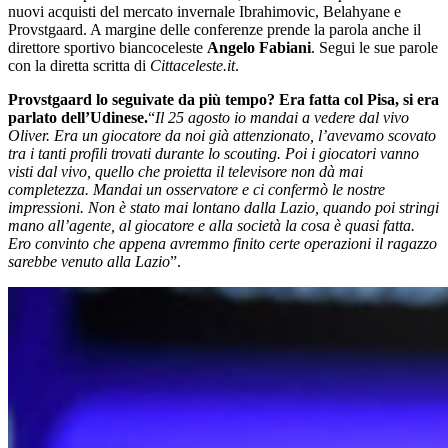
nuovi acquisti del mercato invernale Ibrahimovic, Belahyane e
Provstgaard. A margine delle conferenze prende la parola anche il
direttore sportivo biancoceleste
Angelo Fabiani
. Segui le sue parole
con la diretta scritta di
Cittaceleste.it
.
Provstgaard lo seguivate da più tempo? Era fatta col Pisa, si era
parlato dell’Udinese.
“
Il 25 agosto io mandai a vedere dal vivo
Oliver. Era un giocatore da noi già attenzionato, l’avevamo scovato
tra i tanti profili trovati durante lo scouting. Poi i giocatori vanno
visti dal vivo, quello che proietta il televisore non dà mai
completezza. Mandai un osservatore e ci confermò le nostre
impressioni. Non è stato mai lontano dalla Lazio, quando poi stringi
mano all’agente, al giocatore e alla società la cosa è quasi fatta.
Ero convinto che appena avremmo finito certe operazioni il ragazzo
sarebbe venuto alla Lazio
”.