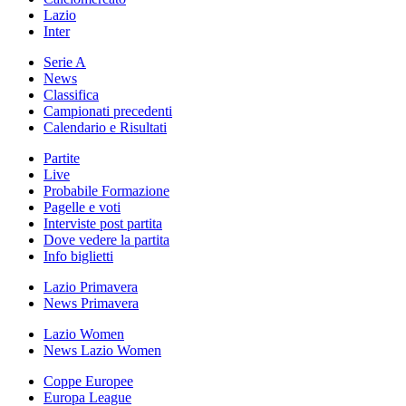
Lazio
Inter
Serie A
News
Classifica
Campionati precedenti
Calendario e Risultati
Partite
Live
Probabile Formazione
Pagelle e voti
Interviste post partita
Dove vedere la partita
Info biglietti
Lazio Primavera
News Primavera
Lazio Women
News Lazio Women
Coppe Europee
Europa League