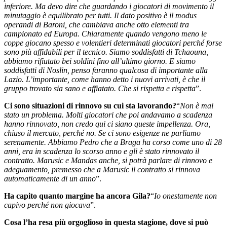
inferiore. Ma devo dire che guardando i giocatori di movimento il
minutaggio è equilibrato per tutti. Il dato positivo è il modus
operandi di Baroni, che cambiava anche otto elementi tra
campionato ed Europa. Chiaramente quando vengono meno le
coppe giocano spesso e volentieri determinati giocatori perché forse
sono più affidabili per il tecnico. Siamo soddisfatti di Tchaouna,
abbiamo rifiutato bei soldini fino all’ultimo giorno. E siamo
soddisfatti di Noslin, penso faranno qualcosa di importante alla
Lazio. L’importante, come hanno detto i nuovi arrivati, è che il
gruppo trovato sia sano e affiatato. Che si rispetta e rispetta
”.
Ci sono situazioni di rinnovo su cui sta lavorando?
“
Non è mai
stato un problema. Molti giocatori che poi andavamo a scadenza
hanno rinnovato, non credo qui ci siano queste impellenza. Ora,
chiuso il mercato, perché no. Se ci sono esigenze ne parliamo
serenamente. Abbiamo Pedro che a Braga ha corso come uno di 28
anni, era in scadenza lo scorso anno e gli è stato rinnovato il
contratto. Marusic e Mandas anche, si potrà parlare di rinnovo e
adeguamento, premesso che a Marusic il contratto si rinnova
automaticamente di un anno
”.
Ha capito quanto margine ha ancora Gila?
“
Io onestamente non
capivo perché non giocava
”.
Cosa l’ha resa più orgoglioso in questa stagione, dove si può