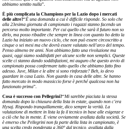
abbiamo sentito nulla
”.
È più complicata la Champions per la Lazio dopo i mercati
delle altre?
“
È una domanda a cui è difficile risponde. So solo che
alla 23esima giornata di campionato i ragazzi stanno facendo un
percorso molto importante. Per cui quello che sarà il futuro non so
dirlo, ma posso ribadire che sempre in linea con quanto ho detto la
Lazio ha iniziato un nuovo ciclo, che non può essere circoscritto a
cinque o sei mesi ma che dovrà essere valutato nell’arco del tempo.
Penso almeno tre anni. Non abbiamo fatto una rivoluzione ma
quasi, oggi siamo soddisfatti per alcune scelte non semplici. Queste
scelte ci stanno dando soddisfazioni, mi auguro che questo avvio di
campionato possa confermare tutto quello che abbiamo fatto fino
adesso. Juve, Milan e le altre si sono rinforzate? Beh, io devo
guardare in casa Lazio. Non guardo in casa delle altre. Se hanno
fatto mercato in modo massiccio forse è perché qualcosa non ha
funzionato prima
”.
Cosa è successo con Pellegrini?
“
Mi sarebbe piaciuta la stessa
domanda dopo la chiusura della lista in estate, quando non c’era
Hysaj. Rispondo tranquillamente, dico sempre la verità. La
valutazione di mettere in lista la fa il tecnico in base alle esigenze e
a ciò che ha in mente. E viene ovviamente avallata dalla società. Se
è emerso che Pellegrini non fa parte della lista in campionato, è
una scelta credo ponderata a 360° dal tecnico, avallata dalla