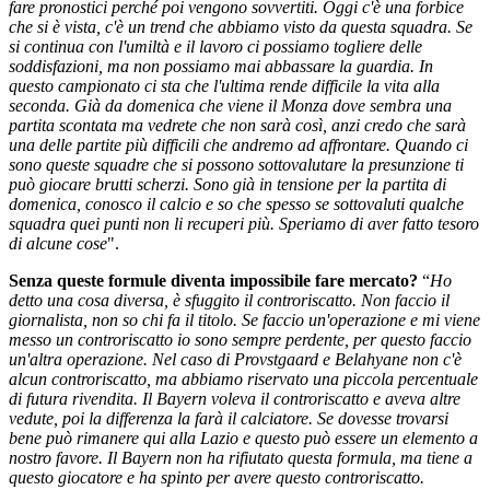
fare pronostici perché poi vengono sovvertiti. Oggi c'è una forbice
che si è vista, c'è un trend che abbiamo visto da questa squadra. Se
si continua con l'umiltà e il lavoro ci possiamo togliere delle
soddisfazioni, ma non possiamo mai abbassare la guardia. In
questo campionato ci sta che l'ultima rende difficile la vita alla
seconda. Già da domenica che viene il Monza dove sembra una
partita scontata ma vedrete che non sarà così, anzi credo che sarà
una delle partite più difficili che andremo ad affrontare. Quando ci
sono queste squadre che si possono sottovalutare la presunzione ti
può giocare brutti scherzi. Sono già in tensione per la partita di
domenica, conosco il calcio e so che spesso se sottovaluti qualche
squadra quei punti non li recuperi più. Speriamo di aver fatto tesoro
di alcune cose
".
Senza queste formule diventa impossibile fare mercato?
“
Ho
detto una cosa diversa, è sfuggito il controriscatto. Non faccio il
giornalista, non so chi fa il titolo. Se faccio un'operazione e mi viene
messo un controriscatto io sono sempre perdente, per questo faccio
un'altra operazione. Nel caso di Provstgaard e Belahyane non c'è
alcun controriscatto, ma abbiamo riservato una piccola percentuale
di futura rivendita. Il Bayern voleva il controriscatto e aveva altre
vedute, poi la differenza la farà il calciatore. Se dovesse trovarsi
bene può rimanere qui alla Lazio e questo può essere un elemento a
nostro favore. Il Bayern non ha rifiutato questa formula, ma tiene a
questo giocatore e ha spinto per avere questo controriscatto.