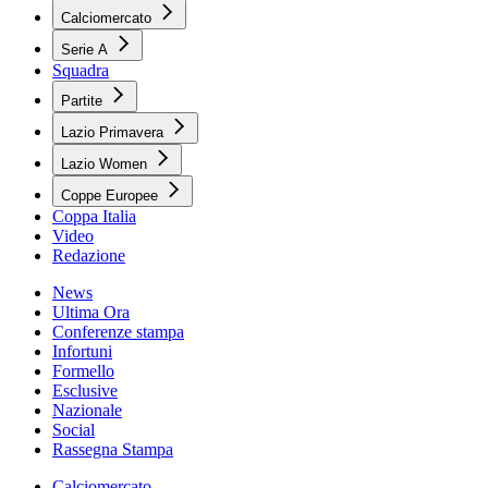
Calciomercato
Serie A
Squadra
Partite
Lazio Primavera
Lazio Women
Coppe Europee
Coppa Italia
Video
Redazione
News
Ultima Ora
Conferenze stampa
Infortuni
Formello
Esclusive
Nazionale
Social
Rassegna Stampa
Calciomercato