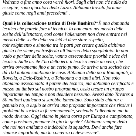
Vedremo a fine anno cosa verrà fuori. Sugli altri non c'è nulla da
eccepire, sono giocatori della Lazio. Abbiamo trovato formule
giuste come negli anni precedenti
".
Qual è la collocazione tattica di Dele-Bashiru?
“
È una domanda
tecnica che potrete fare al tecnico. Io non entro nel merito delle
scelte dell’allenatore, così come l’allenatore non deve entrare nel
merito delle scelte della società ci deve stare rispetto,
coinvolgimento e sintonia tra le parti per creare quella alchimia
giusta che viene poi trasferita all’interno dello spogliatoio. Io non
vado a parlare delle scelte, vanno assecondate priorità e idee del
tecnico. Sulle uscite l’ho detto ieri: il tecnico mette un veto, che
arriva ovviamente fino a un certo punto. Se arriva una società che
dà 100 milioni cambiano le cose. Abbiamo detto no a Romagnoli, a
Rovella, a Dele-Bashiru, a Tchaouna e a tanti altri. Non solo
abbiamo assecondato il parere del tecnico, ma abbiamo certificato e
messo un timbro sul nostro programma, ossia creare un gruppo
importante nel tempo e non deludere nessuno. Avessi dato Tavares a
50 milioni qualcuno si sarebbe lamentato. Sono stato chiaro: a
gennaio no, a luglio se arriva una proposta importante che risolve i
problemi la società lo fa serenamente, sentendo l’allenatore ma in
modo diverso. Oggi siamo in piena corsa per Europa e campionato,
come possiamo prendere in giro la gente? Abbiamo sempre detto
che noi non andiamo a indebolire la squadra. Devi anche fare
rinunce importanti, ma la coerenza ci deve essere
”.