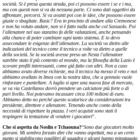
società. Si è presa questa strada, poi ci possono essere i se e i ma,
ma con questi non si va da nessuna parte. Ci sono dati oggettivi da
affrontare, percorsi. Si va avanti poi con le idee, che possono essere
giuste o sbagliate. Basic? Era in procinto di andare alla Cremonese
e non ha voluto andare, non si è fatto nulla anche col Sassuolo. Poi
l’allenatore nel suo stanzino fa delle valutazioni, anche pensando
alla chance di poter cambiare ogni tanto sistema. E io devo
assecondare le esigenze dell’allenatore. La società va dietro alle
indicazioni del tecnico come il tecnico a volte va dietro a quelle
della società. Se la società avesse preso un Nesta l’allenatore
sarebbe stato il più contento al mondo, ma la filosofia della Lazio è
scovare profili interessanti, come già fatto con altri. Non a caso
abbiamo avuto diverse richieste, ma il tecnico ha messo il veto e noi
abbiamo avallato in linea con la nostra idea, che a gennaio vuole
rinforzare e puntellare. A luglio si apre una nuova fase di mercato,
se va via Castellanos dovrò prendere un calciatore più forte o di
pari livello. Noi potevamo incassare circa 100 milioni di euro.
Abbiamo detto no perché questo scaturisce da considerazioni tra
presidente, direttore e allenatore. Tenendo anche conto della
necessità di rispettare la piazza. I veri acquisti sono stati il
respingere la tentazione di vendere i giocatori
”.
Che si aspetta da Noslin e Tchaouna?
“
Sono due giocatori molto
giovani. Mi sembra forzato dire che vanno aspettati, ma a un certo
punto si stabiliscono equilibri di squadra e alcuni hanno minutaggio