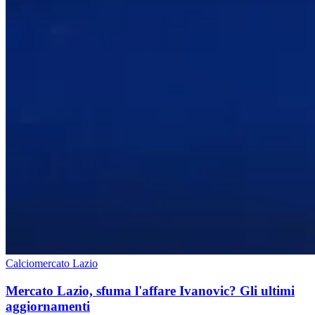
Calciomercato Lazio
Mercato Lazio, sfuma l'affare Ivanovic? Gli ultimi
aggiornamenti