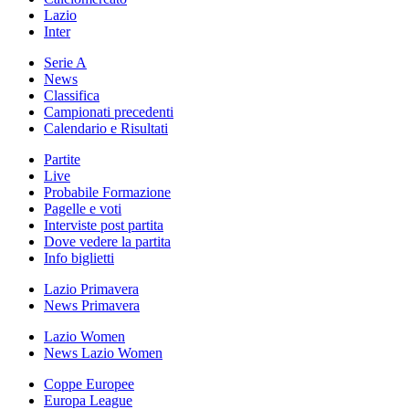
Lazio
Inter
Serie A
News
Classifica
Campionati precedenti
Calendario e Risultati
Partite
Live
Probabile Formazione
Pagelle e voti
Interviste post partita
Dove vedere la partita
Info biglietti
Lazio Primavera
News Primavera
Lazio Women
News Lazio Women
Coppe Europee
Europa League