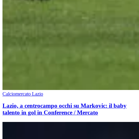
Calciomercato Lazio
Lazio, a centrocampo occhi su Markovic: il baby
talento in gol in Conference / Mercato