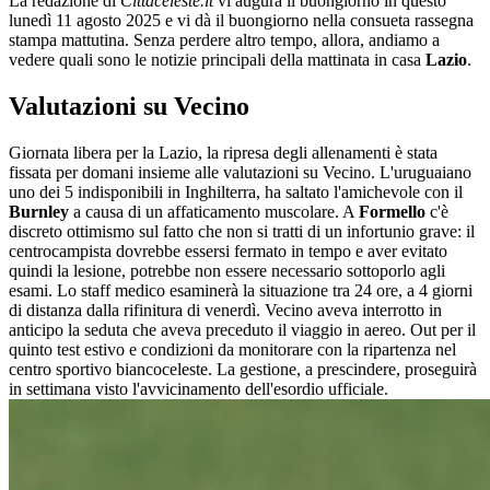
La redazione di
Cittaceleste.it
vi augura il buongiorno in questo
lunedì 11 agosto 2025 e vi dà il buongiorno nella consueta rassegna
stampa mattutina. Senza perdere altro tempo, allora, andiamo a
vedere quali sono le notizie principali della mattinata in casa
Lazio
.
Valutazioni su Vecino
Giornata libera per la Lazio, la ripresa degli allenamenti è stata
fissata per domani insieme alle valutazioni su Vecino. L'uruguaiano
uno dei 5 indisponibili in Inghilterra, ha saltato l'amichevole con il
Burnley
a causa di un affaticamento muscolare. A
Formello
c'è
discreto ottimismo sul fatto che non si tratti di un infortunio grave: il
centrocampista dovrebbe essersi fermato in tempo e aver evitato
quindi la lesione, potrebbe non essere necessario sottoporlo agli
esami. Lo staff medico esaminerà la situazione tra 24 ore, a 4 giorni
di distanza dalla rifinitura di venerdì. Vecino aveva interrotto in
anticipo la seduta che aveva preceduto il viaggio in aereo. Out per il
quinto test estivo e condizioni da monitorare con la ripartenza nel
centro sportivo biancoceleste. La gestione, a prescindere, proseguirà
in settimana visto l'avvicinamento dell'esordio ufficiale.