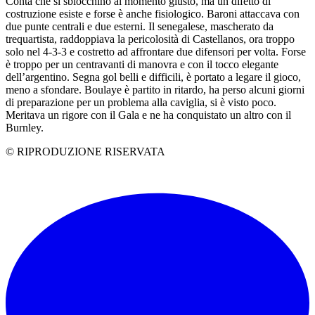
Conta che si sblocchino al momento giusto, ma un difetto di
costruzione esiste e forse è anche fisiologico. Baroni attaccava con
due punte centrali e due esterni. Il senegalese, mascherato da
trequartista, raddoppiava la pericolosità di Castellanos, ora troppo
solo nel 4-3-3 e costretto ad affrontare due difensori per volta. Forse
è troppo per un centravanti di manovra e con il tocco elegante
dell’argentino. Segna gol belli e difficili, è portato a legare il gioco,
meno a sfondare. Boulaye è partito in ritardo, ha perso alcuni giorni
di preparazione per un problema alla caviglia, si è visto poco.
Meritava un rigore con il Gala e ne ha conquistato un altro con il
Burnley.
© RIPRODUZIONE RISERVATA