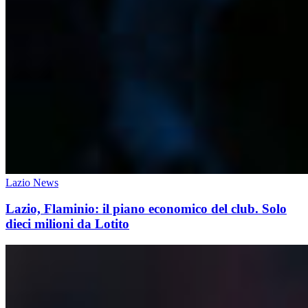
Lazio News
Lazio, Flaminio: il piano economico del club. Solo
dieci milioni da Lotito