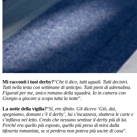
Mi racconti i tuoi derby?
“
Che ti dico, tutti uguali. Tutti decisivi.
Tutti nella testa con settimane di anticipo. Tutti pieni di adrenalina.
Figurati per me, unico romano della squadra. Io in camera con
Giorgio a giocare a scopa tutta la notte
”.
La notte della vigilia?
“
Sì, ero sfinito. Gli dicevo ‘Giò, dai,
spegniamo, domani c’è il derby’, lui s’incazzava, sbatteva le carte e
s’infilava nel letto. Credo che nessuno sentisse il derby più di lui.
Perché era quello più esposto, quello più preso di mira dalla
tifoseria romanista, se si perdeva non poteva più uscire di casa
”.