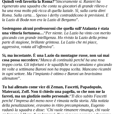
Quindi vedi favorita la Roma?
“
Sinceramente sì. Ranieri ha
rigenerato una squadra che conta su giocatori di grande rilievo e
ha una rosa molto più ricca di quella laziale. Sì, sulla carta direi
Roma. Sulla carta… Spesso i derby contraddicono le previsioni. E
la Lazio di Bodø non era la Lazio di Bergamo
”.
Sostengono alcuni professoroni che quella sull’Atalanta è stata
una vittoria fortunosa…
“
Per niente. La Lazio ha vinto con merito
giocando con grande intelligenza. Ho rivisto la Lazio della prima
parte di stagione, brillante grintosa. La Lazio che mi piace,
aggressiva, votata all’offensiva
”.
Sì, ma incostante. È una Lazio da montagne russe, non sai mai
cosa possa succedere.
“
Manca di continuità perché ha una rosa
troppo corta. Gli infortuni e le squalifiche si accumulano e giocando
tre volte a settimana Baroni non ha troppa scelta. Mancano ricambi
in ogni settore. Ma l’impianto è ottimo e Baroni un bravissimo
allenatore
”.
Tu hai allenato come vice di Zeman, Fascetti, Papadopulo,
Materazzi, Zoff. Non ti chiedo una pagella, so che non me la
faresti, ma un giudizio molto personale.
“
Ti dico subito Fascetti
perché l’impresa del meno nove è rimasta nella storia. Alla notizia
della penalizzazione, eravamo in ritiro precampionato, Eugenio
radunò la squadra e disse: ‘Chi vuole rimanere rimanga, chi vuole