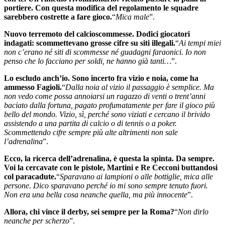
portiere. Con questa modifica del regolamento le squadre
sarebbero costrette a fare gioco.
“
Mica male
”.
Nuovo terremoto del calcioscommesse. Dodici giocatori
indagati: scommettevano grosse cifre su siti illegali.
“
Ai tempi miei
non c’erano né siti di scommesse né guadagni faraonici. Io non
penso che lo facciano per soldi, ne hanno già tanti…
”.
Lo escludo anch’io. Sono incerto fra vizio e noia, come ha
ammesso Fagioli.
“
Dalla noia al vizio il passaggio è semplice. Ma
non vedo come possa annoiarsi un ragazzo di venti o trent’anni
baciato dalla fortuna, pagato profumatamente per fare il gioco più
bello del mondo. Vizio, sì, perché sono viziati e cercano il brivido
assistendo a una partita di calcio o di tennis o a poker.
Scommettendo cifre sempre più alte altrimenti non sale
l’adrenalina
”.
Ecco, la ricerca dell’adrenalina, è questa la spinta. Da sempre.
Voi la cercavate con le pistole, Martini e Re Cecconi buttandosi
col paracadute.
“
Sparavano ai lampioni o alle bottiglie, mica alle
persone. Dico sparavano perché io mi sono sempre tenuto fuori.
Non era una bella cosa neanche quella, ma più innocente
”.
Allora, chi vince il derby, sei sempre per la Roma?
“
Non dirlo
neanche per scherzo
”.