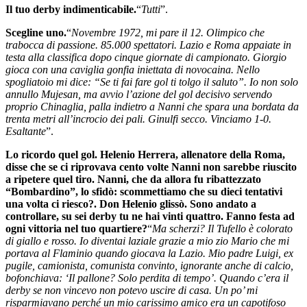
Il tuo derby indimenticabile.
“
Tutti
”.
Scegline uno.
“
Novembre 1972, mi pare il 12. Olimpico che
trabocca di passione. 85.000 spettatori. Lazio e Roma appaiate in
testa alla classifica dopo cinque giornate di campionato. Giorgio
gioca con una caviglia gonfia iniettata di novocaina. Nello
spogliatoio mi dice: “Se ti fai fare gol ti tolgo il saluto”. Io non solo
annullo Mujesan, ma avvio l’azione del gol decisivo servendo
proprio Chinaglia, palla indietro a Nanni che spara una bordata da
trenta metri all’incrocio dei pali. Ginulfi secco. Vinciamo 1-0.
Esaltante
”.
Lo ricordo quel gol. Helenio Herrera, allenatore della Roma,
disse che se ci riprovava cento volte Nanni non sarebbe riuscito
a ripetere quel tiro. Nanni, che da allora fu ribattezzato
“Bombardino”, lo sfidò: scommettiamo che su dieci tentativi
una volta ci riesco?. Don Helenio glissò. Sono andato a
controllare, su sei derby tu ne hai vinti quattro. Fanno festa ad
ogni vittoria nel tuo quartiere?
“
Ma scherzi? Il Tufello è colorato
di giallo e rosso. Io diventai laziale grazie a mio zio Mario che mi
portava al Flaminio quando giocava la Lazio. Mio padre Luigi, ex
pugile, camionista, comunista convinto, ignorante anche di calcio,
bofonchiava: ‘Il pallone? Solo perdita di tempo’. Quando c’era il
derby se non vincevo non potevo uscire di casa. Un po’ mi
risparmiavano perché un mio carissimo amico era un capotifoso