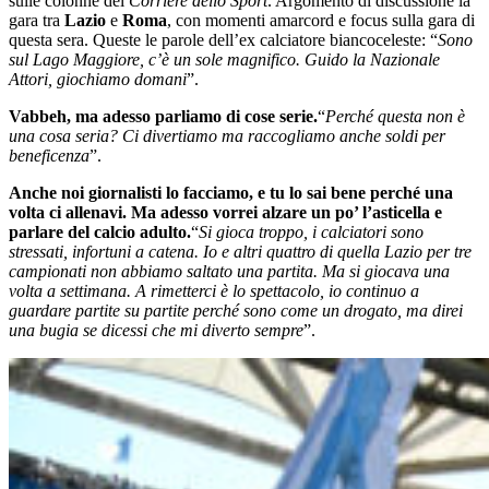
sulle colonne del
Corriere dello Sport
. Argomento di discussione la
gara tra
Lazio
e
Roma
, con momenti amarcord e focus sulla gara di
questa sera. Queste le parole dell’ex calciatore biancoceleste: “
Sono
sul Lago Maggiore, c’è un sole magnifico. Guido la Nazionale
Attori, giochiamo domani
”.
Vabbeh, ma adesso parliamo di cose serie.
“
Perché questa non è
una cosa seria? Ci divertiamo ma raccogliamo anche soldi per
beneficenza
”.
Anche noi giornalisti lo facciamo, e tu lo sai bene perché una
volta ci allenavi. Ma adesso vorrei alzare un po’ l’asticella e
parlare del calcio adulto.
“
Si gioca troppo, i calciatori sono
stressati, infortuni a catena. Io e altri quattro di quella Lazio per tre
campionati non abbiamo saltato una partita. Ma si giocava una
volta a settimana. A rimetterci è lo spettacolo, io continuo a
guardare partite su partite perché sono come un drogato, ma direi
una bugia se dicessi che mi diverto sempre
”.