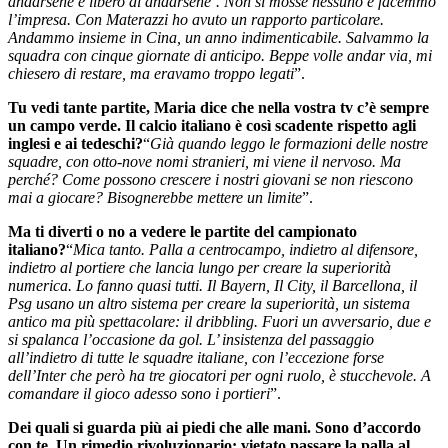
andarsene è libero di andarsene’. Non si mosse nessuno e facemmo
l’impresa. Con Materazzi ho avuto un rapporto particolare.
Andammo insieme in Cina, un anno indimenticabile. Salvammo la
squadra con cinque giornate di anticipo. Beppe volle andar via, mi
chiesero di restare, ma eravamo troppo legati
”.
Tu vedi tante partite, Maria dice che nella vostra tv c’è sempre
un campo verde. Il calcio italiano è così scadente rispetto agli
inglesi e ai tedeschi?
“
Già quando leggo le formazioni delle nostre
squadre, con otto-nove nomi stranieri, mi viene il nervoso. Ma
perché? Come possono crescere i nostri giovani se non riescono
mai a giocare? Bisognerebbe mettere un limite
”.
Ma ti diverti o no a vedere le partite del campionato
italiano?
“
Mica tanto. Palla a centrocampo, indietro al difensore,
indietro al portiere che lancia lungo per creare la superiorità
numerica. Lo fanno quasi tutti. Il Bayern, Il City, il Barcellona, il
Psg usano un altro sistema per creare la superiorità, un sistema
antico ma più spettacolare: il dribbling. Fuori un avversario, due e
si spalanca l’occasione da gol. L’ insistenza del passaggio
all’indietro di tutte le squadre italiane, con l’eccezione forse
dell’Inter che però ha tre giocatori per ogni ruolo, è stucchevole. A
comandare il gioco adesso sono i portieri
”.
Dei quali si guarda più ai piedi che alle mani. Sono d’accordo
con te. Un rimedio rivoluzionario: vietato passare la palla al