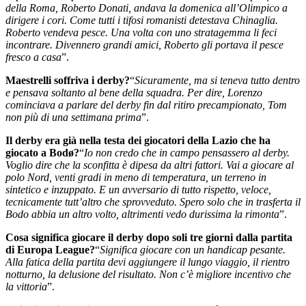
della Roma, Roberto Donati, andava la domenica all’Olimpico a
dirigere i cori. Come tutti i tifosi romanisti detestava Chinaglia.
Roberto vendeva pesce. Una volta con uno stratagemma li feci
incontrare. Divennero grandi amici, Roberto gli portava il pesce
fresco a casa
”.
Maestrelli soffriva i derby?
“
Sicuramente, ma si teneva tutto dentro
e pensava soltanto al bene della squadra. Per dire, Lorenzo
cominciava a parlare del derby fin dal ritiro precampionato, Tom
non più di una settimana prima
”.
Il derby era già nella testa dei giocatori della Lazio che ha
giocato a Bodø?
“
Io non credo che in campo pensassero al derby.
Voglio dire che la sconfitta è dipesa da altri fattori. Vai a giocare al
polo Nord, venti gradi in meno di temperatura, un terreno in
sintetico e inzuppato. E un avversario di tutto rispetto, veloce,
tecnicamente tutt’altro che sprovveduto. Spero solo che in trasferta il
Bodo abbia un altro volto, altrimenti vedo durissima la rimonta
”.
Cosa significa giocare il derby dopo soli tre giorni dalla partita
di Europa League?
“
Significa giocare con un handicap pesante.
Alla fatica della partita devi aggiungere il lungo viaggio, il rientro
notturno, la delusione del risultato. Non c’è migliore incentivo che
la vittoria
”.