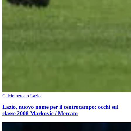
Calciomercato Lazio
Lazio, nuovo nome per il centrocampo: occhi sul
classe 2008 Markovic / Mercato