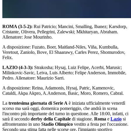
ROMA (3-5-2):
Rui Patricio; Mancini, Smalling, Ibanez; Karsdorp,
Cristante, Olivera, Pellegrini, Zalewski; Mkhitaryan, Abraham.
Allenatore: Jose Mourinho.
A disposizione: Fuzato, Boer, Maitland-Niles, Viña, Kumbulla,
Veretout, Zaniolo, Bove, El Shaarawy, Carles Perez, Shomurodov,
Felix.
LAZIO (4-3-3):
Strakosha; Hysaj, Luiz Felipe, Acerbi, Marusic;
Milinkovic-Savic, Leiva, Luis Alberto; Felipe Anderson, Immobile,
Pedro. Allenatore: Maurizio Sarri.
A disposizione: Reina, Adamonis, Hysaj, Patric, Kamenovic,
Cataldi, Akpa Akpro, A.Anderson, Basic, Moro, Romero, Cabral.
La
trentesima giornata di Serie A
è iniziata ufficialmente venerdì
scorso ma sarà oggi, domenica pomeriggio, che andrà in scena
l'incontro più importante del turno in questione. Alle 18:00, infatti, ci
sarà il secondo
derby della Capitale
di stagione.
Roma
e
Lazio
si
affronteranno in uno
Stadio Olimpico
vestito a festa per l'occasione.
Secondo una stima fatta nelle scorse ore, l'impianto sportivo