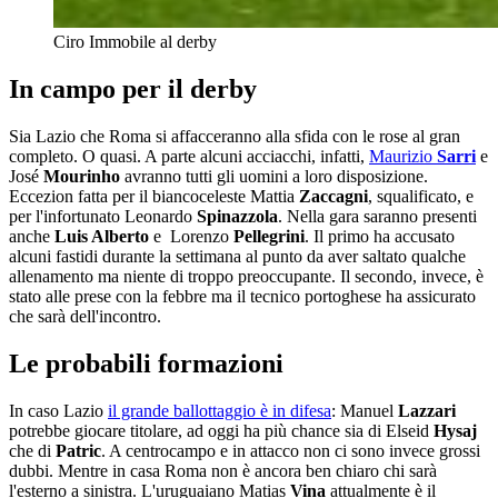
Ciro Immobile al derby
In campo per il derby
Sia Lazio che Roma si affacceranno alla sfida con le rose al gran
completo. O quasi. A parte alcuni acciacchi, infatti,
Maurizio
Sarri
e
José
Mourinho
avranno tutti gli uomini a loro disposizione.
Eccezion fatta per il biancoceleste Mattia
Zaccagni
, squalificato, e
per l'infortunato Leonardo
Spinazzola
. Nella gara saranno presenti
anche
Luis Alberto
e Lorenzo
Pellegrini
. Il primo ha accusato
alcuni fastidi durante la settimana al punto da aver saltato qualche
allenamento ma niente di troppo preoccupante. Il secondo, invece, è
stato alle prese con la febbre ma il tecnico portoghese ha assicurato
che sarà dell'incontro.
Le probabili formazioni
In caso Lazio
il grande ballottaggio è in difesa
: Manuel
Lazzari
potrebbe giocare titolare, ad oggi ha più chance sia di Elseid
Hysaj
che di
Patric
. A centrocampo e in attacco non ci sono invece grossi
dubbi. Mentre in casa Roma non è ancora ben chiaro chi sarà
l'esterno a sinistra. L'uruguaiano Matias
Vina
attualmente è il