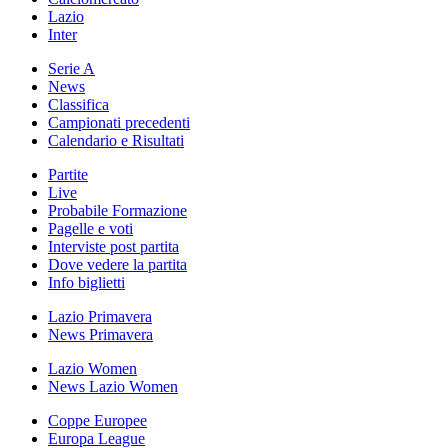
Lazio
Inter
Serie A
News
Classifica
Campionati precedenti
Calendario e Risultati
Partite
Live
Probabile Formazione
Pagelle e voti
Interviste post partita
Dove vedere la partita
Info biglietti
Lazio Primavera
News Primavera
Lazio Women
News Lazio Women
Coppe Europee
Europa League