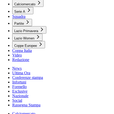
Calciomercato
Serie A
Squadra
Partite
Lazio Primavera
Lazio Women
Coppe Europee
Coppa Italia
Video
Redazione
News
Ultima Ora
Conferenze stampa
Infortuni
Formello
Esclusive
Nazionale
Social
Rassegna Stampa
Calciomercato