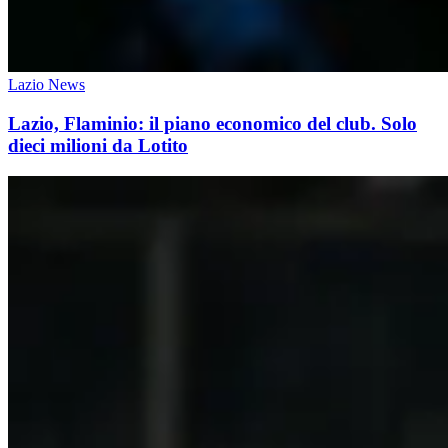
Lazio News
Lazio, Flaminio: il piano economico del club. Solo
dieci milioni da Lotito