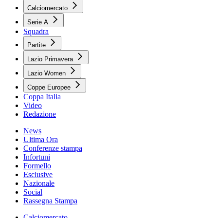
Calciomercato
Serie A
Squadra
Partite
Lazio Primavera
Lazio Women
Coppe Europee
Coppa Italia
Video
Redazione
News
Ultima Ora
Conferenze stampa
Infortuni
Formello
Esclusive
Nazionale
Social
Rassegna Stampa
Calciomercato