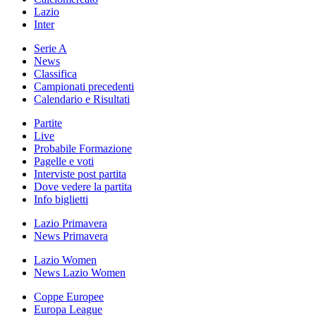
Lazio
Inter
Serie A
News
Classifica
Campionati precedenti
Calendario e Risultati
Partite
Live
Probabile Formazione
Pagelle e voti
Interviste post partita
Dove vedere la partita
Info biglietti
Lazio Primavera
News Primavera
Lazio Women
News Lazio Women
Coppe Europee
Europa League