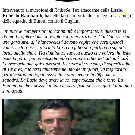
Intervenuto ai microfoni di
RadioSei
l'ex attaccante della
Lazio
,
Roberto Rambaudi
, ha detto la sua in vista dell'impegno casalingo
della squadra di Baroni contro il Cagliari.
"
In tutte le competizioni la continuità è importante. E questa te la
danno l’applicazione, la voglia e la preparazione. Col Como è stata
una gara strana, i biancocelesti devono capire che certi episodi
vanno evitati. Per un’ora la Lazio ha fatto una partita da squadra
forte, quello che è. Ha dominato, sapeva quello che voleva, ha letto
bene la gara; poi un episodio può cambiare tutto, nel calcio è così,
l’avversario può galvanizzarsi. L’errore di concetto, di superficialità
di Tavares, che resta chiaramente uno dei migliori, va migliorato
per diventare un top in assoluto e non mettere in difficoltà la
squadra. La Lazio deve avere la consapevolezza che è forte. La
Fiorentina che adesso è in alto in classifica, per esempio, l’abbiamo
surclassata.