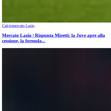
Calciomercato Lazio
Mercato Lazio | Rispunta Miretti: la Juve apre alla
cessione, la formula...