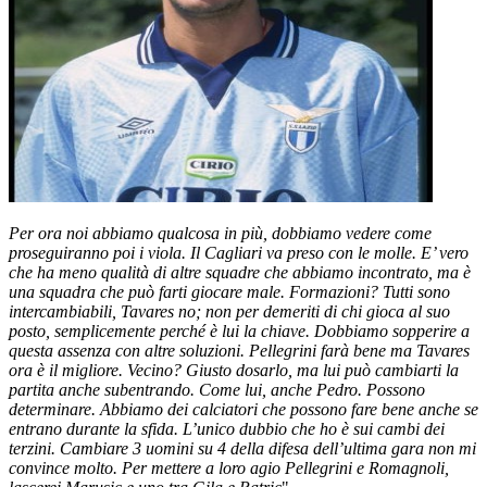
Per ora noi abbiamo qualcosa in più, dobbiamo vedere come
proseguiranno poi i viola. Il Cagliari va preso con le molle. E’ vero
che ha meno qualità di altre squadre che abbiamo incontrato, ma è
una squadra che può farti giocare male. Formazioni? Tutti sono
intercambiabili, Tavares no; non per demeriti di chi gioca al suo
posto, semplicemente perché è lui la chiave. Dobbiamo sopperire a
questa assenza con altre soluzioni. Pellegrini farà bene ma Tavares
ora è il migliore. Vecino? Giusto dosarlo, ma lui può cambiarti la
partita anche subentrando. Come lui, anche Pedro. Possono
determinare. Abbiamo dei calciatori che possono fare bene anche se
entrano durante la sfida. L’unico dubbio che ho è sui cambi dei
terzini. Cambiare 3 uomini su 4 della difesa dell’ultima gara non mi
convince molto. Per mettere a loro agio Pellegrini e Romagnoli,