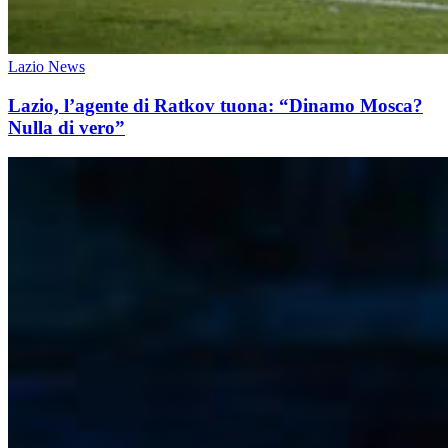
Lazio News
Lazio, l’agente di Ratkov tuona: “Dinamo Mosca?
Nulla di vero”