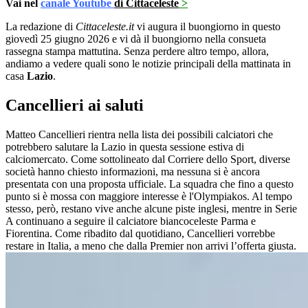
Vai nel
canale Youtube
di Cittaceleste
>
La redazione di
Cittaceleste.it
vi augura il buongiorno in questo
giovedì 25 giugno 2026 e vi dà il buongiorno nella consueta
rassegna stampa mattutina. Senza perdere altro tempo, allora,
andiamo a vedere quali sono le notizie principali della mattinata in
casa
Lazio
.
Cancellieri ai saluti
Matteo Cancellieri rientra nella lista dei possibili calciatori che
potrebbero salutare la Lazio in questa sessione estiva di
calciomercato. Come sottolineato dal Corriere dello Sport, d
iverse
società hanno chiesto informazioni, ma nessuna si è ancora
presentata con una proposta ufficiale.
La squadra che fino a questo
punto si è mossa con maggiore interesse è l'Olympiakos. Al tempo
stesso, però, restano vive anche alcune piste inglesi, mentre in Serie
A continuano a seguire il calciatore biancoceleste Parma e
Fiorentina. Come ribadito dal quotidiano, Cancellieri vorrebbe
restare in Italia, a meno che dalla Premier non arrivi l’offerta giusta.