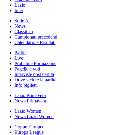
Lazio
Inter
Serie A
News
Classifica
Campionati precedenti
Calendario e Risultati
Partite
Live
Probabile Formazione
Pagelle e voti
Interviste post partita
Dove vedere la partita
Info biglietti
Lazio Primavera
News Primavera
Lazio Women
News Lazio Women
Coppe Europee
Europa League