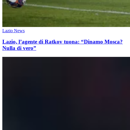
Lazio News
Lazio, l’agente di Ratkov tuona: “Dinamo Mosca?
Nulla di vero”