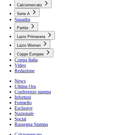
Calciomercato
Serie A
Squadra
Partite
Lazio Primavera
Lazio Women
Coppe Europee
Coppa Italia
Video
Redazione
News
Ultima Ora
Conferenze stampa
Infortuni
Formello
Esclusive
Nazionale
Social
Rassegna Stampa
Calciomercato