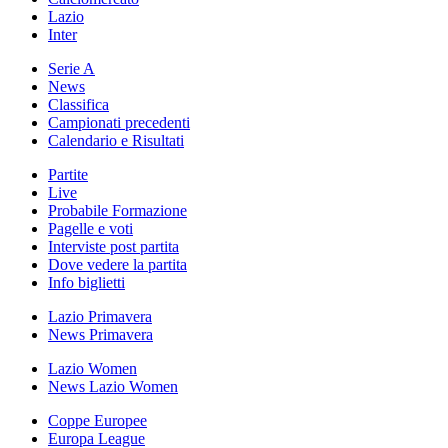
Lazio
Inter
Serie A
News
Classifica
Campionati precedenti
Calendario e Risultati
Partite
Live
Probabile Formazione
Pagelle e voti
Interviste post partita
Dove vedere la partita
Info biglietti
Lazio Primavera
News Primavera
Lazio Women
News Lazio Women
Coppe Europee
Europa League