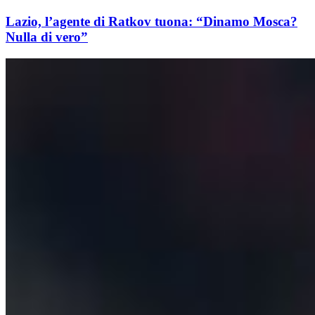
Lazio, l’agente di Ratkov tuona: “Dinamo Mosca?
Nulla di vero”