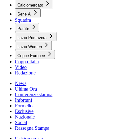
Calciomercato
Serie A
Squadra
Partite
Lazio Primavera
Lazio Women
Coppe Europee
Coppa Italia
Video
Redazione
News
Ultima Ora
Conferenze stampa
Infortuni
Formello
Esclusive
Nazionale
Social
Rassegna Stampa
Calciomercato