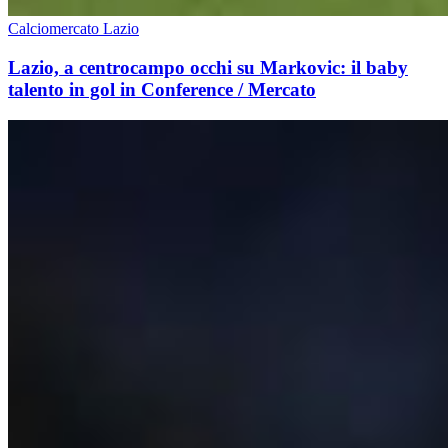
Calciomercato Lazio
Lazio, a centrocampo occhi su Markovic: il baby
talento in gol in Conference / Mercato