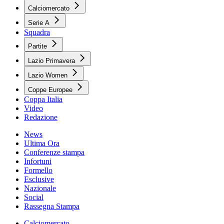
Calciomercato
Serie A
Squadra
Partite
Lazio Primavera
Lazio Women
Coppe Europee
Coppa Italia
Video
Redazione
News
Ultima Ora
Conferenze stampa
Infortuni
Formello
Esclusive
Nazionale
Social
Rassegna Stampa
Calciomercato