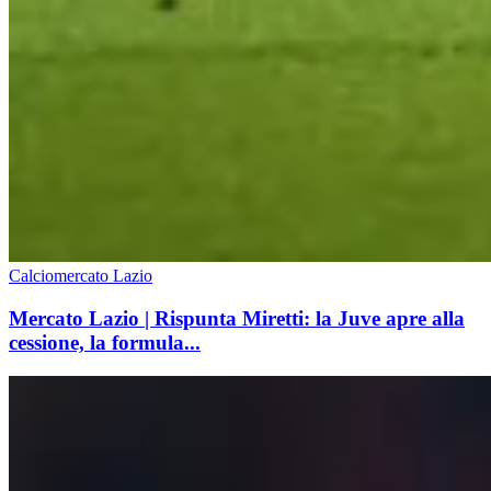
Calciomercato Lazio
Mercato Lazio | Rispunta Miretti: la Juve apre alla
cessione, la formula...