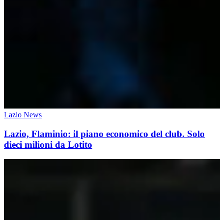
Lazio News
Lazio, Flaminio: il piano economico del club. Solo
dieci milioni da Lotito