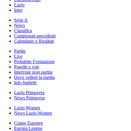
Lazio
Inter
Serie A
News
Classifica
Campionati precedenti
Calendario e Risultati
Partite
Live
Probabile Formazione
Pagelle e voti
Interviste post partita
Dove vedere la partita
Info biglietti
Lazio Primavera
News Primavera
Lazio Women
News Lazio Women
Coppe Europee
Europa League