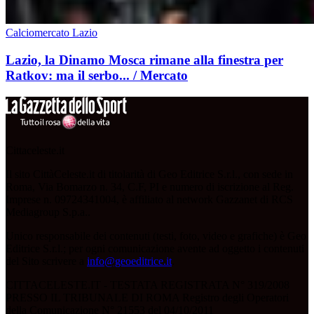
Calciomercato Lazio
Lazio, la Dinamo Mosca rimane alla finestra per
Ratkov: ma il serbo... / Mercato
Cittaceleste.it
Il sito CittàCeleste.it di titolarità di Geo Editrice S.r.l., con sede in
Roma, Via Bomarzo n. 34, C.F, PI e numero di iscrizione al Reg.
Imprese n. 09724341004, è affiliato al network Gazzanet di RCS
Mediagroup S.p.a..
Unico responsabile dei contenuti (testi, foto, video e grafiche) è Geo
Editrice S.r.l.; per ogni comunicazione avente ad oggetto i contenuti
del Sito scrivere a
info@geoeditrice.it
.
CITTACELESTE.IT - TESTATA REGISTRATA N° 319/2008
PRESSO IL TRIBUNALE DI ROMA Registro degli Operatori
della Comunicazione N° 21553 del 04/10/2011