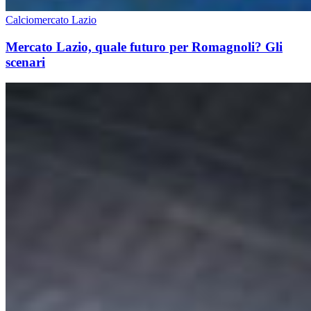
Calciomercato Lazio
Mercato Lazio, quale futuro per Romagnoli? Gli
scenari