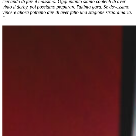
cercando di fare il massimo. Oggi intanto siamo contenti di aver
vinto il derby, poi possiamo preparare l'ultima gara. Se dovessimo
vincere allora potremo dire di aver fatto una stagione straordinaria.
".