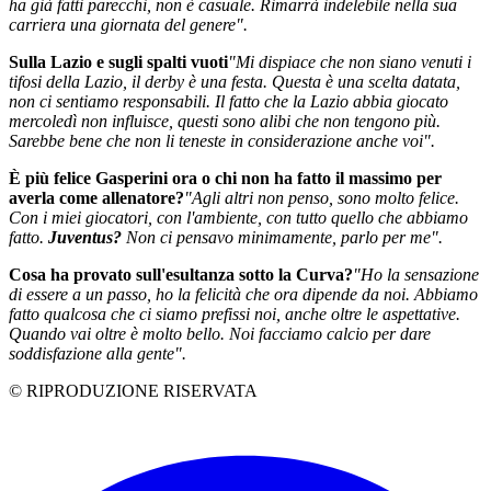
ha già fatti parecchi, non è casuale. Rimarrà indelebile nella sua
carriera una giornata del genere".
Sulla Lazio e sugli spalti vuoti
"Mi dispiace che non siano venuti i
tifosi della Lazio, il derby è una festa. Questa è una scelta datata,
non ci sentiamo responsabili. Il fatto che la Lazio abbia giocato
mercoledì non influisce, questi sono alibi che non tengono più.
Sarebbe bene che non li teneste in considerazione anche voi".
È più felice Gasperini ora o chi non ha fatto il massimo per
averla come allenatore?
"Agli altri non penso, sono molto felice.
Con i miei giocatori, con l'ambiente, con tutto quello che abbiamo
fatto.
Juventus?
Non ci pensavo minimamente, parlo per me".
Cosa ha provato sull'esultanza sotto la Curva?
"Ho la sensazione
di essere a un passo, ho la felicità che ora dipende da noi. Abbiamo
fatto qualcosa che ci siamo prefissi noi, anche oltre le aspettative.
Quando vai oltre è molto bello. Noi facciamo calcio per dare
soddisfazione alla gente".
© RIPRODUZIONE RISERVATA