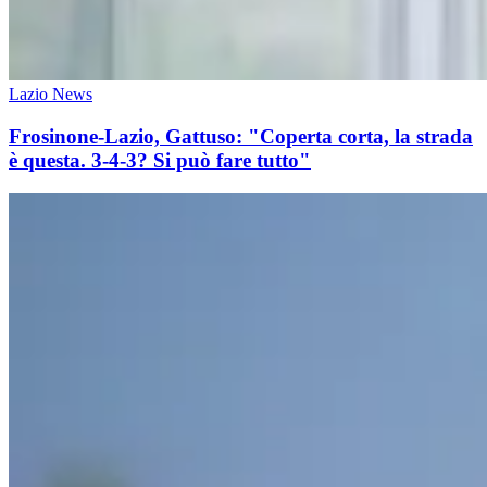
Lazio News
Frosinone-Lazio, Gattuso: "Coperta corta, la strada
è questa. 3-4-3? Si può fare tutto"