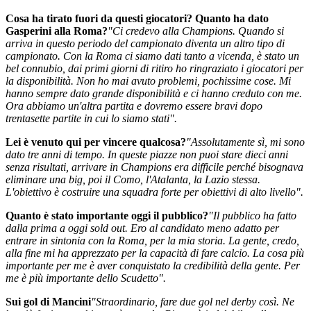
Cosa ha tirato fuori da questi giocatori? Quanto ha dato
Gasperini alla Roma?
"Ci credevo alla Champions. Quando si
arriva in questo periodo del campionato diventa un altro tipo di
campionato. Con la Roma ci siamo dati tanto a vicenda, è stato un
bel connubio, dai primi giorni di ritiro ho ringraziato i giocatori per
la disponibilità. Non ho mai avuto problemi, pochissime cose. Mi
hanno sempre dato grande disponibilità e ci hanno creduto con me.
Ora abbiamo un'altra partita e dovremo essere bravi dopo
trentasette partite in cui lo siamo stati".
Lei è venuto qui per vincere qualcosa?
"Assolutamente sì, mi sono
dato tre anni di tempo. In queste piazze non puoi stare dieci anni
senza risultati, arrivare in Champions era difficile perché bisognava
eliminare una big, poi il Como, l'Atalanta, la Lazio stessa.
L'obiettivo è costruire una squadra forte per obiettivi di alto livello".
Quanto è stato importante oggi il pubblico?
"Il pubblico ha fatto
dalla prima a oggi sold out. Ero al candidato meno adatto per
entrare in sintonia con la Roma, per la mia storia. La gente, credo,
alla fine mi ha apprezzato per la capacità di fare calcio. La cosa più
importante per me è aver conquistato la credibilità della gente. Per
me è più importante dello Scudetto".
Sui gol di Mancini
"Straordinario, fare due gol nel derby così. Ne