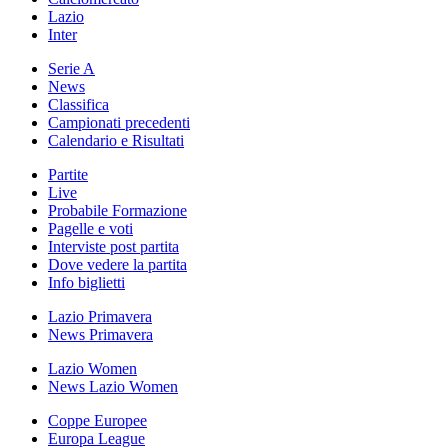
Lazio
Inter
Serie A
News
Classifica
Campionati precedenti
Calendario e Risultati
Partite
Live
Probabile Formazione
Pagelle e voti
Interviste post partita
Dove vedere la partita
Info biglietti
Lazio Primavera
News Primavera
Lazio Women
News Lazio Women
Coppe Europee
Europa League