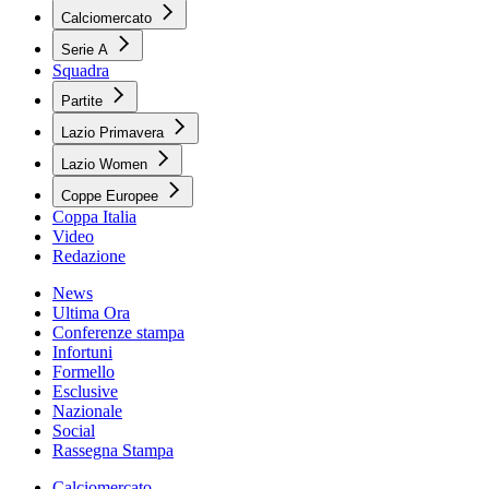
Calciomercato
Serie A
Squadra
Partite
Lazio Primavera
Lazio Women
Coppe Europee
Coppa Italia
Video
Redazione
News
Ultima Ora
Conferenze stampa
Infortuni
Formello
Esclusive
Nazionale
Social
Rassegna Stampa
Calciomercato