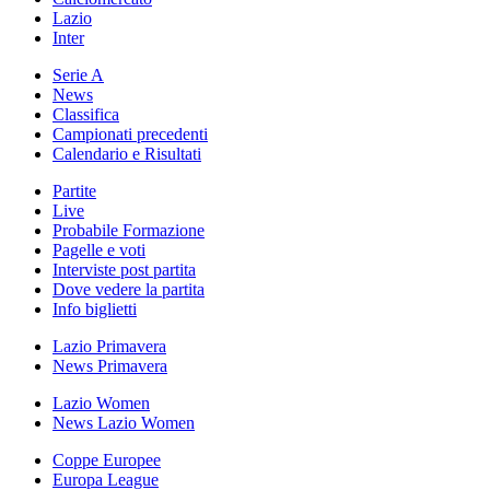
Lazio
Inter
Serie A
News
Classifica
Campionati precedenti
Calendario e Risultati
Partite
Live
Probabile Formazione
Pagelle e voti
Interviste post partita
Dove vedere la partita
Info biglietti
Lazio Primavera
News Primavera
Lazio Women
News Lazio Women
Coppe Europee
Europa League