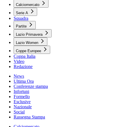
Calciomercato
Serie A
Squadra
Partite
Lazio Primavera
Lazio Women
Coppe Europee
Coppa Italia
Video
Redazione
News
Ultima Ora
Conferenze stampa
Infortuni
Formello
Esclusive
Nazionale
Social
Rassegna Stampa
Calciomercato