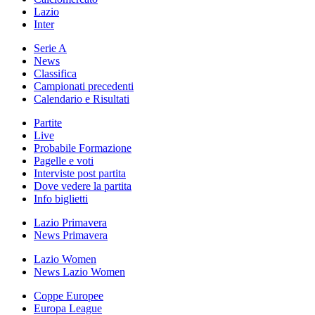
Lazio
Inter
Serie A
News
Classifica
Campionati precedenti
Calendario e Risultati
Partite
Live
Probabile Formazione
Pagelle e voti
Interviste post partita
Dove vedere la partita
Info biglietti
Lazio Primavera
News Primavera
Lazio Women
News Lazio Women
Coppe Europee
Europa League