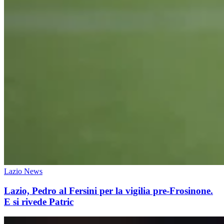
Lazio News
Lazio, Pedro al Fersini per la vigilia pre-Frosinone.
E si rivede Patric