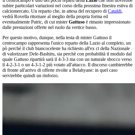
Il centrocampo è uno dei pochi reparti della
Lazio
che non dovrebbe
subire particolari variazioni nel corso della prossima finestra estiva di
calciomercato. Un reparto che, in attesa del recupero di
Cataldi
,
vedrà Rovella ritornare al meglio della propria forma ed
eventualmente Patric, di cui mister
Gattuso
è rimasto impressionato
dalle prestazioni offerte nel ruolo da vertice basso.
Per questo motivo, dunque, nella testa di mister Gattuso il
centrocampo rappresenta l'unico reparto della Lazio al completo, un
pò perchè il club biancoceleste ha richiesto all'ex ct della Nazionale
di valorizzare Dele-Bashiru, sia perchè con probabilità il modulo dal
quale Gattuso ripartirà sarà il 4-3-3 ma con un naturale sbocco verso
il 4-2-3-1 o un 4-3-1-2 più votato all'attacco. Il discorso cambierebbe
di fronte all'arrivo di offerte rivolte a Belahyane: in quel caso
servirebbe quindi un rinforzo.