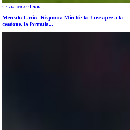
Calciomercato Lazio
Mercato Lazio | Rispunta Miretti: la Juve apre alla
cessione, la formula...