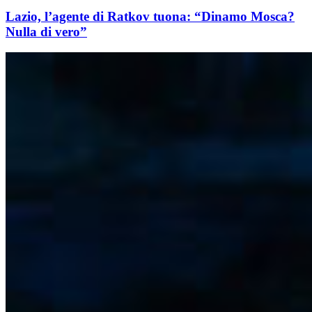
Lazio, l’agente di Ratkov tuona: “Dinamo Mosca?
Nulla di vero”