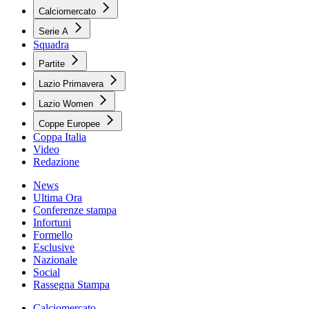
Calciomercato
Serie A
Squadra
Partite
Lazio Primavera
Lazio Women
Coppe Europee
Coppa Italia
Video
Redazione
News
Ultima Ora
Conferenze stampa
Infortuni
Formello
Esclusive
Nazionale
Social
Rassegna Stampa
Calciomercato