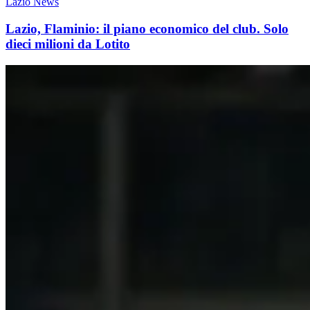
Lazio News
Lazio, Flaminio: il piano economico del club. Solo
dieci milioni da Lotito