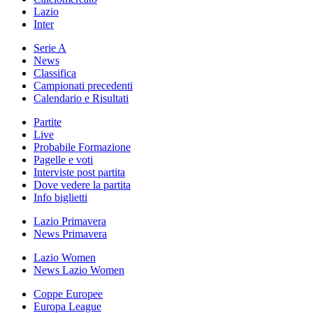
Lazio
Inter
Serie A
News
Classifica
Campionati precedenti
Calendario e Risultati
Partite
Live
Probabile Formazione
Pagelle e voti
Interviste post partita
Dove vedere la partita
Info biglietti
Lazio Primavera
News Primavera
Lazio Women
News Lazio Women
Coppe Europee
Europa League