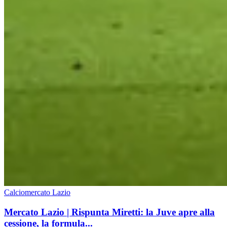
Calciomercato Lazio
Mercato Lazio | Rispunta Miretti: la Juve apre alla
cessione, la formula...