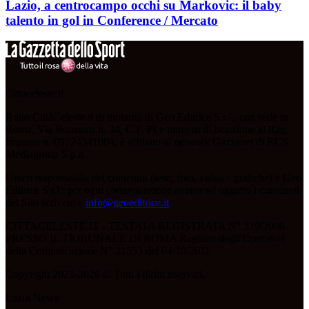
Lazio, a centrocampo occhi su Markovic: il baby
talento in gol in Conference / Mercato
Cittaceleste.it
Il sito CittàCeleste.it di titolarità di Geo Editrice S.r.l., con sede in
Roma, Via Bomarzo n. 34, C.F, PI e numero di iscrizione al Reg.
Imprese n. 09724341004, è affiliato al network Gazzanet di RCS
Mediagroup S.p.a..
Unico responsabile dei contenuti (testi, foto, video e grafiche) è Geo
Editrice S.r.l.; per ogni comunicazione avente ad oggetto i contenuti
del Sito scrivere a
info@geoeditrice.it
.
CITTACELESTE.IT - TESTATA REGISTRATA N° 319/2008
PRESSO IL TRIBUNALE DI ROMA Registro degli Operatori
della Comunicazione N° 21553 del 04/10/2011
Copyright 2021-2026 © Tutti i diritti riservati.
Lazio News