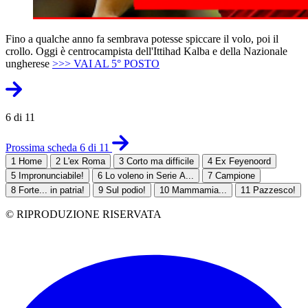
Fino a qualche anno fa sembrava potesse spiccare il volo, poi il
crollo. Oggi è centrocampista dell'Ittihad Kalba e della Nazionale
ungherese
>>> VAI AL 5° POSTO
6 di 11
Prossima scheda 6 di 11
1
Home
2
L'ex Roma
3
Corto ma difficile
4
Ex Feyenoord
5
Impronunciabile!
6
Lo voleno in Serie A...
7
Campione
8
Forte... in patria!
9
Sul podio!
10
Mammamia...
11
Pazzesco!
© RIPRODUZIONE RISERVATA