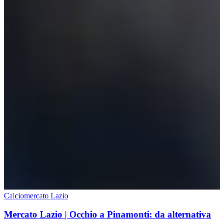
Calciomercato Lazio
Mercato Lazio | Occhio a Pinamonti: da alternativa