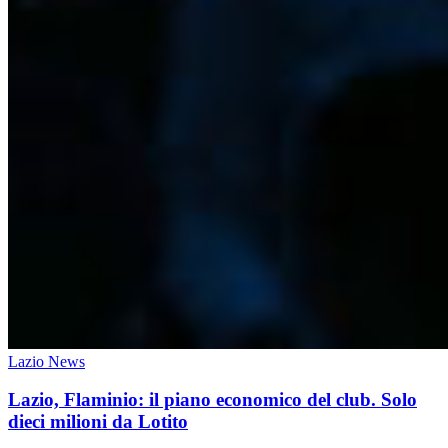
Lazio News
Lazio, Flaminio: il piano economico del club. Solo
dieci milioni da Lotito