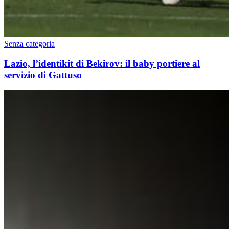
Senza categoria
Lazio, l’identikit di Bekirov: il baby portiere al
servizio di Gattuso