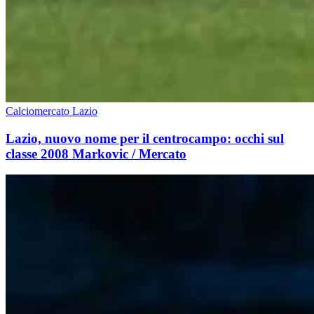
Calciomercato Lazio
Lazio, nuovo nome per il centrocampo: occhi sul
classe 2008 Markovic / Mercato