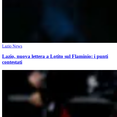
Lazio News
Lazio, nuova lettera a Lotito sul Flaminio: i punti
contestati