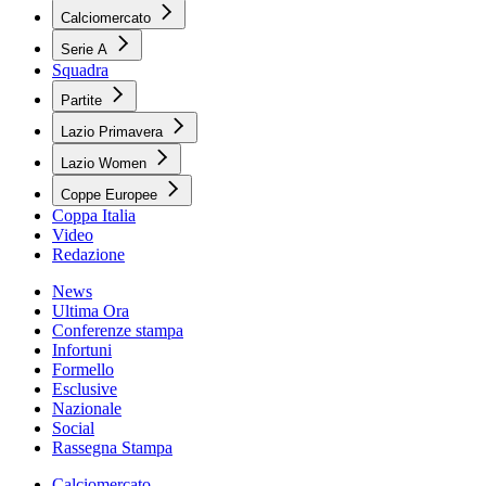
Calciomercato
Serie A
Squadra
Partite
Lazio Primavera
Lazio Women
Coppe Europee
Coppa Italia
Video
Redazione
News
Ultima Ora
Conferenze stampa
Infortuni
Formello
Esclusive
Nazionale
Social
Rassegna Stampa
Calciomercato