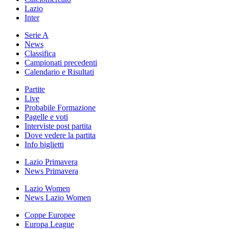
Lazio
Inter
Serie A
News
Classifica
Campionati precedenti
Calendario e Risultati
Partite
Live
Probabile Formazione
Pagelle e voti
Interviste post partita
Dove vedere la partita
Info biglietti
Lazio Primavera
News Primavera
Lazio Women
News Lazio Women
Coppe Europee
Europa League