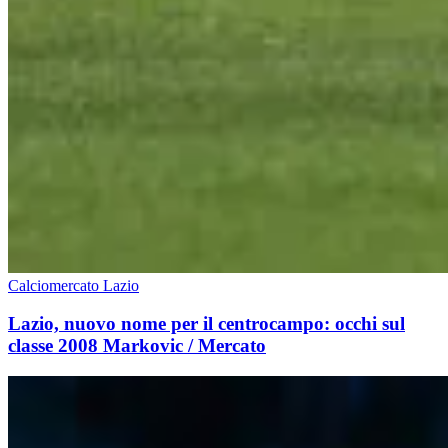
Calciomercato Lazio
Lazio, nuovo nome per il centrocampo: occhi sul
classe 2008 Markovic / Mercato