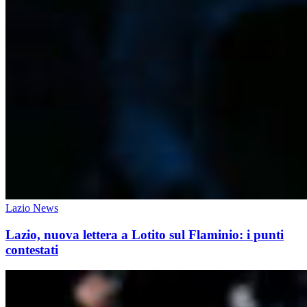
Lazio News
Lazio, nuova lettera a Lotito sul Flaminio: i punti
contestati