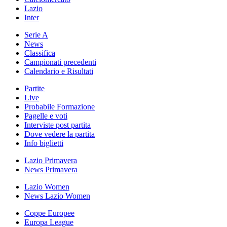
Lazio
Inter
Serie A
News
Classifica
Campionati precedenti
Calendario e Risultati
Partite
Live
Probabile Formazione
Pagelle e voti
Interviste post partita
Dove vedere la partita
Info biglietti
Lazio Primavera
News Primavera
Lazio Women
News Lazio Women
Coppe Europee
Europa League