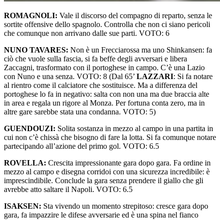
ROMAGNOLI:
Vale il discorso del compagno di reparto, senza le
sortite offensive dello spagnolo. Controlla che non ci siano pericoli
che comunque non arrivano dalle sue parti. VOTO: 6
NUNO TAVARES:
Non è un Frecciarossa ma uno Shinkansen: fa
ciò che vuole sulla fascia, si fa beffe degli avversari e libera
Zaccagni, trasformato con il portoghese in campo. C’è una Lazio
con Nuno e una senza. VOTO: 8 (Dal 65’
LAZZARI
: Si fa notare
al rientro come il calciatore che sostituisce. Ma a differenza del
portoghese lo fa in negativo: salta con non una ma due braccia alte
in area e regala un rigore al Monza. Per fortuna conta zero, ma in
altre gare sarebbe stata una condanna. VOTO: 5)
GUENDOUZI:
Solita sostanza in mezzo al campo in una partita in
cui non c’è chissà che bisogno di fare la lotta. Si fa comunque notare
partecipando all’azione del primo gol. VOTO: 6.5
ROVELLA:
Crescita impressionante gara dopo gara. Fa ordine in
mezzo al campo e disegna corridoi con una sicurezza incredibile: è
imprescindibile. Conclude la gara senza prendere il giallo che gli
avrebbe atto saltare il Napoli. VOTO: 6.5
ISAKSEN:
Sta vivendo un momento strepitoso: cresce gara dopo
gara, fa impazzire le difese avversarie ed è una spina nel fianco