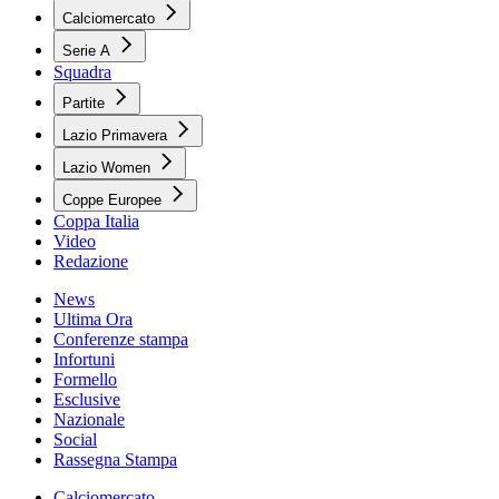
Calciomercato
Serie A
Squadra
Partite
Lazio Primavera
Lazio Women
Coppe Europee
Coppa Italia
Video
Redazione
News
Ultima Ora
Conferenze stampa
Infortuni
Formello
Esclusive
Nazionale
Social
Rassegna Stampa
Calciomercato