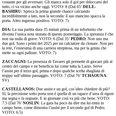
costante per gli avversari. Gli manca solo il gol per sbloccarsi del
tutto, ci va vicino anche oggi. VOTO: 8 (Dal 65’
DELE-
BASHIRU
: Spreca la prima grande chance calciando
incredibilmente a lato, non la seconda: il suo mancino spacca la
porta. Altro ingresso positivo. VOTO: 7)
DIA:
La sua partita dura 35 minuti prima di un infortunio che
diventa l’unica nota stonata di questo pomeriggio. La speranza è che
non sia nulla di grave. VOTO: 6 (Dal 35’
PEDRO
: Non uno ma
due gol. Sono i primi del 2025 per un calciatore da clonare. Non per
la rete, l’ennesima di una carriera strepitosa, ma per la grinta che
mette su ogni pallone. VOTO: 7)
ZACCAGNI:
La presenza di Tavares gli permette di giocare più al
centro del campo e ne beneficia lui come tutta la Lazio. Serve
l’assist per il terzo gol, prima e dopo qualche scelta sbagliata di
troppo sull’ultimo passaggio. VOTO: 7 (Dal 76’
TCHAOUNA
:
SV)
CASTELLANOS:
Due assist e un gol, cos’altro chiedere di più?
Sì, la precisione sotto porta non è quella di un rapace d’area di rigore
ma segna e fa segnare. E in giornate così va più che bene. VOTO:
7.5 (Dal 76’
NOSLIN
: La gara ha poco da dire ma lui entra in
campo bene, come dimostra l’assist per il secondo gol di Pedro.
VOTO: 6.5)