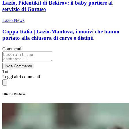
Lazio, l’identikit di Bekirov: il baby portiere al
servizio di Gattuso
Lazio News
Coppa Italia | Lazio-Mantova, i motivi che hanno
portato alla chiusura di curve e distinti
Commenti
Invia Commento
Tutti
Leggi altri commenti
Ultime Notizie