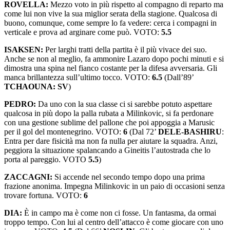
ROVELLA:
Mezzo voto in più rispetto al compagno di reparto ma
come lui non vive la sua miglior serata della stagione. Qualcosa di
buono, comunque, come sempre lo fa vedere: cerca i compagni in
verticale e prova ad arginare come può. VOTO:
5.5
ISAKSEN:
Per larghi tratti della partita è il più vivace dei suo.
Anche se non al meglio, fa ammonire Lazaro dopo pochi minuti e si
dimostra una spina nel fianco costante per la difesa avversaria. Gli
manca brillantezza sull’ultimo tocco. VOTO:
6.5
(Dall’89’
TCHAOUNA:
SV
)
PEDRO:
Da uno con la sua classe ci si sarebbe potuto aspettare
qualcosa in più dopo la palla rubata a Milinkovic, si fa perdonare
con una gestione sublime del pallone che poi appoggia a Marusic
per il gol del montenegrino. VOTO:
6
(Dal 72’
DELE-BASHIRU
:
Entra per dare fisicità ma non fa nulla per aiutare la squadra. Anzi,
peggiora la situazione spalancando a Gineitis l’autostrada che lo
porta al pareggio. VOTO
5.5
)
ZACCAGNI:
Si accende nel secondo tempo dopo una prima
frazione anonima. Impegna Milinkovic in un paio di occasioni senza
trovare fortuna. VOTO:
6
DIA:
È in campo ma è come non ci fosse. Un fantasma, da ormai
troppo tempo. Con lui al centro dell’attacco è come giocare con uno