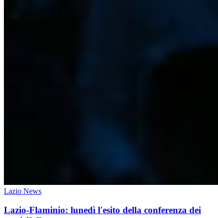
Lazio News
Lazio-Flaminio: lunedì l'esito della conferenza dei