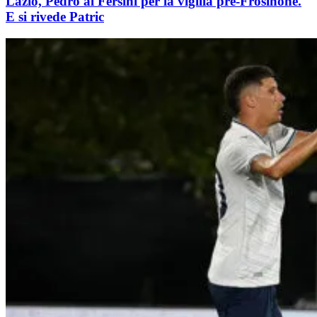
Lazio, Pedro al Fersini per la vigilia pre-Frosinone.
E si rivede Patric