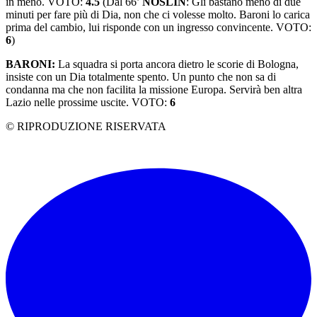
in meno. VOTO:
4.5
(Dal 66’
NOSLIN
: Gli bastano meno di due
minuti per fare più di Dia, non che ci volesse molto. Baroni lo carica
prima del cambio, lui risponde con un ingresso convincente. VOTO:
6
)
BARONI:
La squadra si porta ancora dietro le scorie di Bologna,
insiste con un Dia totalmente spento. Un punto che non sa di
condanna ma che non facilita la missione Europa. Servirà ben altra
Lazio nelle prossime uscite. VOTO:
6
© RIPRODUZIONE RISERVATA