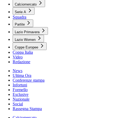
Calciomercato
Serie A
Squadra
Partite
Lazio Primavera
Lazio Women
Coppe Europee
Coppa Italia
Video
Redazione
News
Ultima Ora
Conferenze stampa
Infortuni
Formello
Esclusive
Nazionale
Social
Rassegna Stampa
Calciomercato