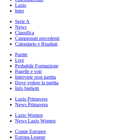
Lazio
Inter
Serie A
News
Classifica
Campionati precedenti
Calendario e Risultati
Partite
Live
Probabile Formazione
Pagelle e voti
Interviste post partita
Dove vedere la partita
Info biglietti
Lazio Primavera
News Primavera
Lazio Women
News Lazio Women
Coppe Europee
Europa League