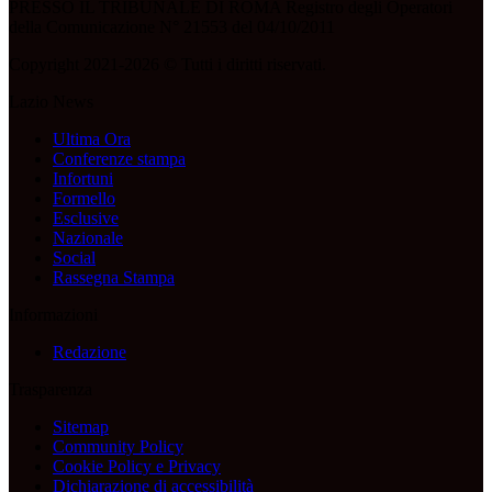
PRESSO IL TRIBUNALE DI ROMA Registro degli Operatori
della Comunicazione N° 21553 del 04/10/2011
Copyright 2021-2026 © Tutti i diritti riservati.
Lazio News
Ultima Ora
Conferenze stampa
Infortuni
Formello
Esclusive
Nazionale
Social
Rassegna Stampa
Informazioni
Redazione
Trasparenza
Sitemap
Community Policy
Cookie Policy e Privacy
Dichiarazione di accessibilità