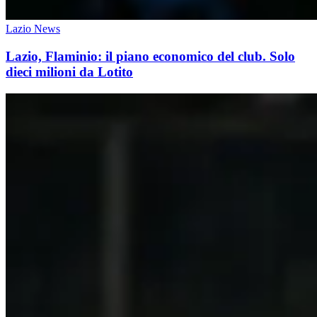
Lazio News
Lazio, Flaminio: il piano economico del club. Solo
dieci milioni da Lotito