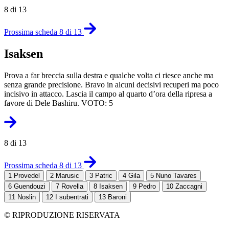
8 di 13
Prossima scheda 8 di 13
Isaksen
Prova a far breccia sulla destra e qualche volta ci riesce anche ma
senza grande precisione. Bravo in alcuni decisivi recuperi ma poco
incisivo in attacco. Lascia il campo al quarto d’ora della ripresa a
favore di Dele Bashiru. VOTO: 5
8 di 13
Prossima scheda 8 di 13
1
Provedel
2
Marusic
3
Patric
4
Gila
5
Nuno Tavares
6
Guendouzi
7
Rovella
8
Isaksen
9
Pedro
10
Zaccagni
11
Noslin
12
I subentrati
13
Baroni
© RIPRODUZIONE RISERVATA