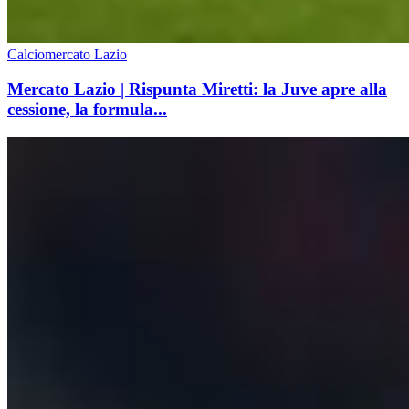
Calciomercato Lazio
Mercato Lazio | Rispunta Miretti: la Juve apre alla
cessione, la formula...