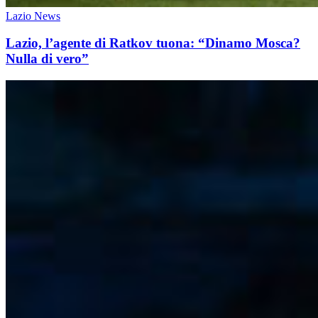
Lazio News
Lazio, l’agente di Ratkov tuona: “Dinamo Mosca?
Nulla di vero”