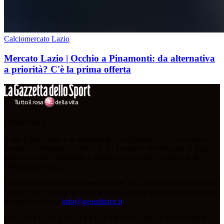
Calciomercato Lazio
Mercato Lazio | Occhio a Pinamonti: da alternativa
a priorità? C'è la prima offerta
Cittaceleste.it
Il sito CittàCeleste.it di titolarità di Geo Editrice S.r.l., con sede in
Roma, Via Bomarzo n. 34, C.F, PI e numero di iscrizione al Reg.
Imprese n. 09724341004, è affiliato al network Gazzanet di RCS
Mediagroup S.p.a..
Unico responsabile dei contenuti (testi, foto, video e grafiche) è Geo
Editrice S.r.l.; per ogni comunicazione avente ad oggetto i contenuti
del Sito scrivere a
info@geoeditrice.it
.
CITTACELESTE.IT - TESTATA REGISTRATA N° 319/2008