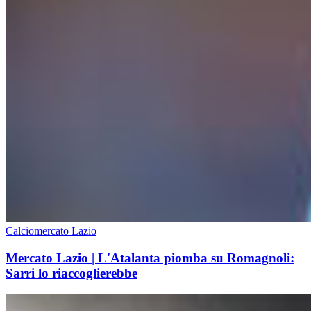
Calciomercato Lazio
Mercato Lazio | L'Atalanta piomba su Romagnoli:
Sarri lo riaccoglierebbe