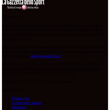
Cittaceleste.it
Il sito CittàCeleste.it di titolarità di Geo Editrice S.r.l., con sede in
Roma, Via Bomarzo n. 34, C.F, PI e numero di iscrizione al Reg.
Imprese n. 09724341004, è affiliato al network Gazzanet di RCS
Mediagroup S.p.a..
Unico responsabile dei contenuti (testi, foto, video e grafiche) è Geo
Editrice S.r.l.; per ogni comunicazione avente ad oggetto i contenuti
del Sito scrivere a
info@geoeditrice.it
.
CITTACELESTE.IT - TESTATA REGISTRATA N° 319/2008
PRESSO IL TRIBUNALE DI ROMA Registro degli Operatori
della Comunicazione N° 21553 del 04/10/2011
Copyright 2021-2026 © Tutti i diritti riservati.
Lazio News
Ultima Ora
Conferenze stampa
Infortuni