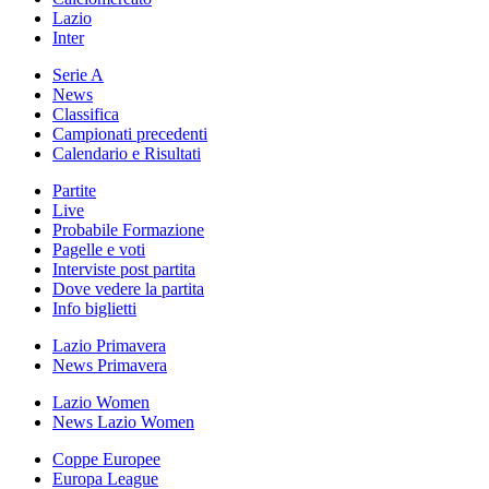
Lazio
Inter
Serie A
News
Classifica
Campionati precedenti
Calendario e Risultati
Partite
Live
Probabile Formazione
Pagelle e voti
Interviste post partita
Dove vedere la partita
Info biglietti
Lazio Primavera
News Primavera
Lazio Women
News Lazio Women
Coppe Europee
Europa League