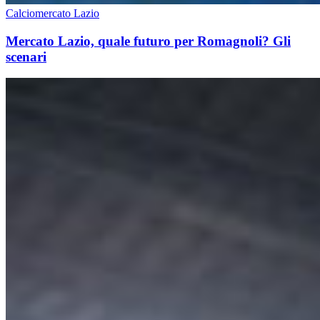
Calciomercato Lazio
Mercato Lazio, quale futuro per Romagnoli? Gli
scenari