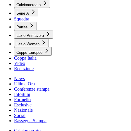
Calciomercato
Serie A
Squadra
Partite
Lazio Primavera
Lazio Women
Coppe Europee
Coppa Italia
Video
Redazione
News
Ultima Ora
Conferenze stampa
Infortuni
Formello
Esclusive
Nazionale
Social
Rassegna Stampa
Calciomercato