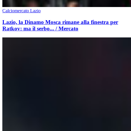
Calciomercato Lazio
Lazio, la Dinamo Mosca rimane alla finestra per
Ratkov: ma il serbo... / Mercato