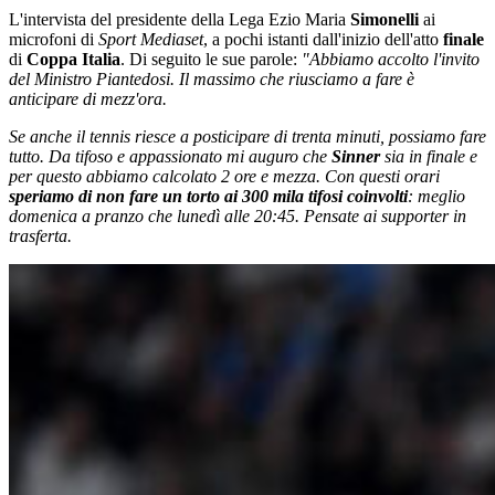
L'intervista del presidente della Lega Ezio Maria
Simonelli
ai
microfoni di
Sport Mediaset
, a pochi istanti dall'inizio dell'atto
finale
di
Coppa Italia
. Di seguito le sue parole:
"Abbiamo accolto l'invito
del Ministro Piantedosi. Il massimo che riusciamo a fare è
anticipare di mezz'ora.
Se anche il tennis riesce a posticipare di trenta minuti, possiamo fare
tutto. Da tifoso e appassionato mi auguro che
Sinner
sia in finale e
per questo abbiamo calcolato 2 ore e mezza. Con questi orari
speriamo di non fare un torto ai 300 mila tifosi coinvolti
: meglio
domenica a pranzo che lunedì alle 20:45. Pensate ai supporter in
trasferta.