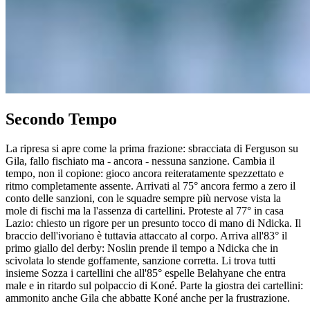
Secondo Tempo
La ripresa si apre come la prima frazione: sbracciata di Ferguson su
Gila, fallo fischiato ma - ancora - nessuna sanzione. Cambia il
tempo, non il copione: gioco ancora reiteratamente spezzettato e
ritmo completamente assente. Arrivati al 75° ancora fermo a zero il
conto delle sanzioni, con le squadre sempre più nervose vista la
mole di fischi ma la l'assenza di cartellini. Proteste al 77° in casa
Lazio: chiesto un rigore per un presunto tocco di mano di Ndicka. Il
braccio dell'ivoriano è tuttavia attaccato al corpo. Arriva all'83° il
primo giallo del derby: Noslin prende il tempo a Ndicka che in
scivolata lo stende goffamente, sanzione corretta. Li trova tutti
insieme Sozza i cartellini che all'85° espelle Belahyane che entra
male e in ritardo sul polpaccio di Koné. Parte la giostra dei cartellini:
ammonito anche Gila che abbatte Koné anche per la frustrazione.