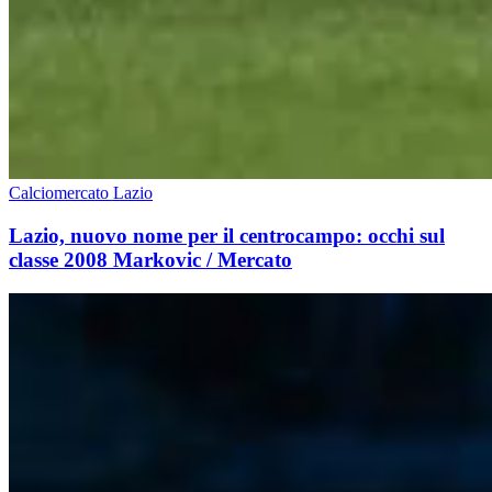
Calciomercato Lazio
Lazio, nuovo nome per il centrocampo: occhi sul
classe 2008 Markovic / Mercato