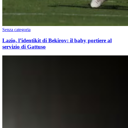
Senza categoria
Lazio, l’identikit di Bekirov: il baby portiere al
servizio di Gattuso