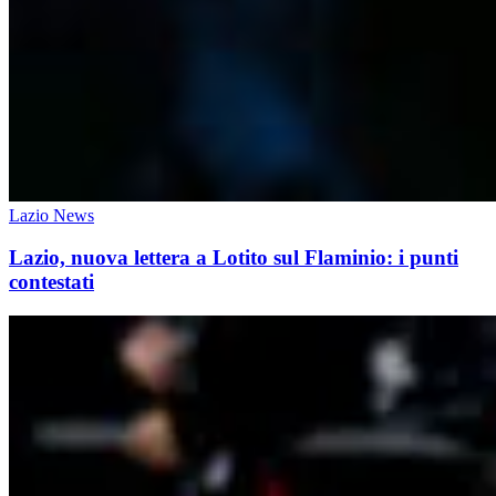
Lazio News
Lazio, nuova lettera a Lotito sul Flaminio: i punti
contestati