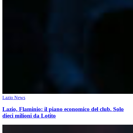
Lazio News
Lazio, Flaminio: il piano economico del club. Solo
dieci milioni da Lotito