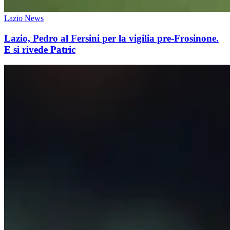
Lazio News
Lazio, Pedro al Fersini per la vigilia pre-Frosinone.
E si rivede Patric