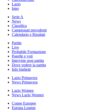
Lazio
Inter
Serie A
News
Classifica
Campionati precedenti
Calendario e Risultati
Partite
Live
Probabile Formazione
Pagelle e voti
Interviste post partita
Dove vedere la partita
Info biglietti
Lazio Primavera
News Primavera
Lazio Women
News Lazio Women
Coppe Europee
Europa League