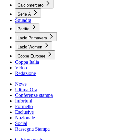
Calciomercato
Serie A
Squadra
Partite
Lazio Primavera
Lazio Women
Coppe Europee
Coppa Italia
Video
Redazione
News
Ultima Ora
Conferenze stampa
Infortuni
Formello
Esclusive
Nazionale
Social
Rassegna Stampa
Calciomercato