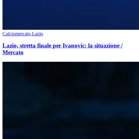
Calciomercato Lazio
Lazio, stretta finale per Ivanovic: la situazione /
Mercato