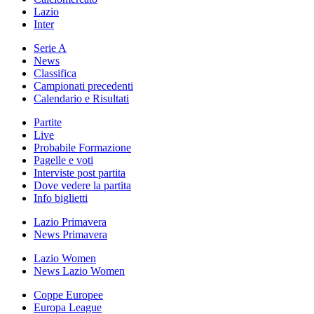
Lazio
Inter
Serie A
News
Classifica
Campionati precedenti
Calendario e Risultati
Partite
Live
Probabile Formazione
Pagelle e voti
Interviste post partita
Dove vedere la partita
Info biglietti
Lazio Primavera
News Primavera
Lazio Women
News Lazio Women
Coppe Europee
Europa League