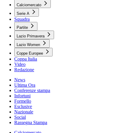
Calciomercato
Serie A
Squadra
Partite
Lazio Primavera
Lazio Women
Coppe Europee
Coppa Italia
Video
Redazione
News
Ultima Ora
Conferenze stampa
Infortuni
Formello
Esclusive
Nazionale
Social
Rassegna Stampa
Calciomercato