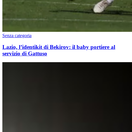
Senza categoria
Lazio, l’identikit di Bekirov: il baby portiere al
servizio di Gattuso