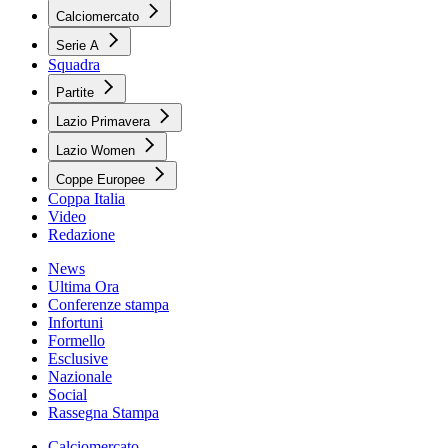
Calciomercato
Serie A
Squadra
Partite
Lazio Primavera
Lazio Women
Coppe Europee
Coppa Italia
Video
Redazione
News
Ultima Ora
Conferenze stampa
Infortuni
Formello
Esclusive
Nazionale
Social
Rassegna Stampa
Calciomercato