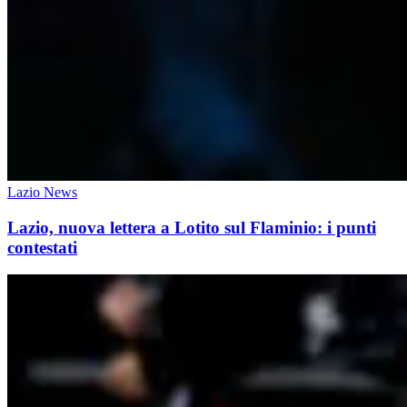
Lazio News
Lazio, nuova lettera a Lotito sul Flaminio: i punti
contestati