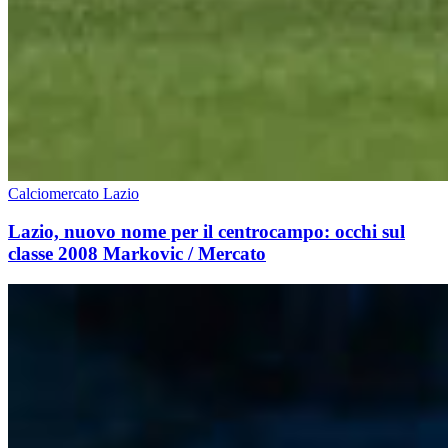
Calciomercato Lazio
Lazio, nuovo nome per il centrocampo: occhi sul
classe 2008 Markovic / Mercato