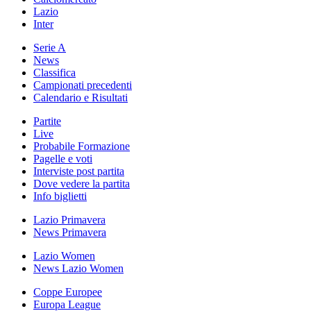
Lazio
Inter
Serie A
News
Classifica
Campionati precedenti
Calendario e Risultati
Partite
Live
Probabile Formazione
Pagelle e voti
Interviste post partita
Dove vedere la partita
Info biglietti
Lazio Primavera
News Primavera
Lazio Women
News Lazio Women
Coppe Europee
Europa League